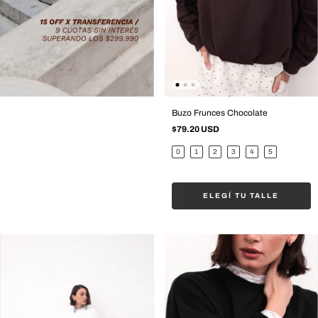
Buzo Frunces Chocolate
$79.20 USD
0
1
2
3
4
5
ELEGÍ TU TALLE