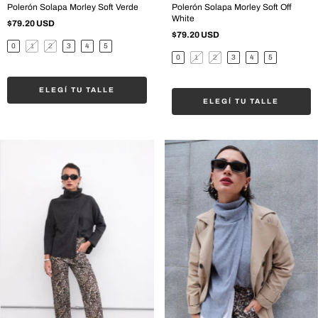
Polerón Solapa Morley Soft Verde
Polerón Solapa Morley Soft Off
White
$79.20 USD
$79.20 USD
0
1
2
3
4
5
0
1
2
3
4
5
ELEGÍ TU TALLE
ELEGÍ TU TALLE