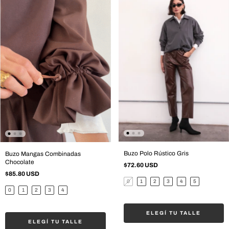
Buzo Polo Rústico Gris
Buzo Mangas Combinadas
Chocolate
$72.60 USD
$85.80 USD
0
1
2
3
4
5
0
1
2
3
4
ELEGÍ TU TALLE
ELEGÍ TU TALLE