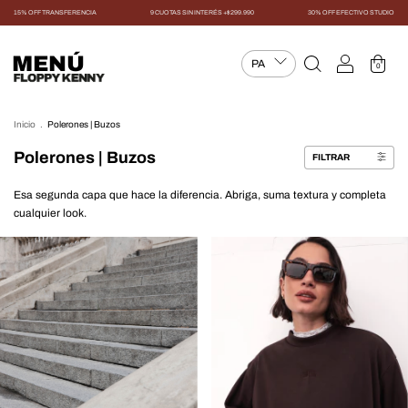
15% OFF TRANSFERENCIA
9 CUOTAS SIN INTERÉS +$299.990
30% OFF EFECTIVO STUDIO
MENÚ
0
Inicio
.
Polerones | Buzos
Polerones | Buzos
FILTRAR
Esa segunda capa que hace la diferencia. Abriga, suma textura y completa
cualquier look.