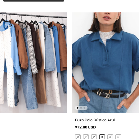
Buzo Polo Rústico Azul
$72.60 USD
0
1
2
3
4
5