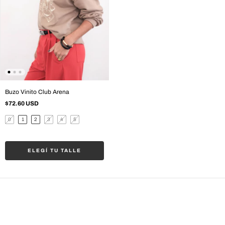
Buzo Vinito Club Arena
$72.60 USD
0
1
2
3
4
5
ELEGÍ TU TALLE