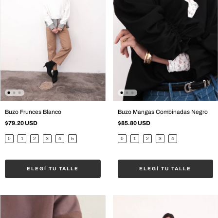
Buzo Frunces Blanco
Buzo Mangas Combinadas Negro
$79.20 USD
$85.80 USD
0
1
2
3
4
5
0
1
2
3
4
ELEGÍ TU TALLE
ELEGÍ TU TALLE