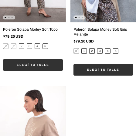
Polerón Solapa Morley Soft Topo
Polerón Solapa Morley Soft Gris
Melange
$79.20 USD
$79.20 USD
0
1
2
3
4
5
0
1
2
3
4
5
ELEGÍ TU TALLE
ELEGÍ TU TALLE