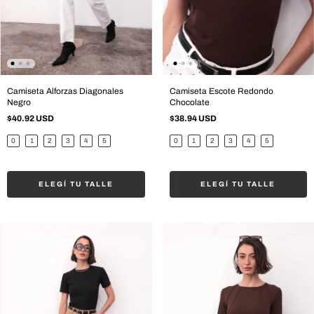
Camiseta Alforzas Diagonales
Camiseta Escote Redondo
Negro
Chocolate
$40.92 USD
$38.94 USD
0
1
2
3
4
5
0
1
2
3
4
5
ELEGÍ TU TALLE
ELEGÍ TU TALLE