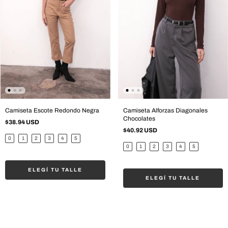
Camiseta Escote Redondo Negra
Camiseta Alforzas Diagonales
Chocolates
$38.94 USD
$40.92 USD
0
1
2
3
4
5
0
1
2
3
4
5
ELEGÍ TU TALLE
ELEGÍ TU TALLE