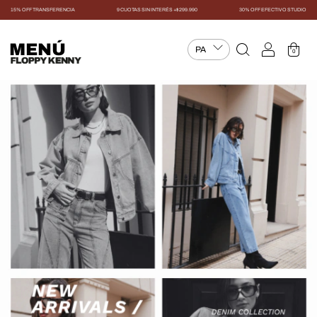
15% OFF TRANSFERENCIA
9 CUOTAS SIN INTERÉS +$299.990
30% OFF EFECTIVO STUDIO
MENÚ
0