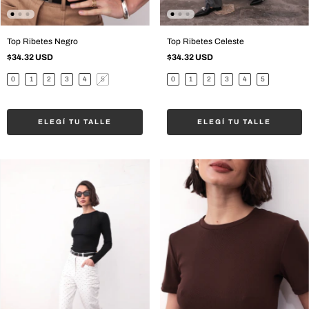
Top Ribetes Negro
Top Ribetes Celeste
$34.32 USD
$34.32 USD
0
1
2
3
4
5
0
1
2
3
4
5
ELEGÍ TU TALLE
ELEGÍ TU TALLE