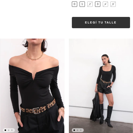
0
1
2
3
4
5
ELEGÍ TU TALLE