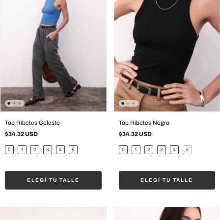
Top Ribetes Celeste
Top Ribetes Negro
$34.32 USD
$34.32 USD
0
1
2
3
4
5
0
1
2
3
4
5
ELEGÍ TU TALLE
ELEGÍ TU TALLE