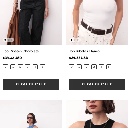
Top Ribetes Chocolate
Top Ribetes Blanco
$34.32 USD
$34.32 USD
0
1
2
3
4
5
0
1
2
3
4
5
ELEGÍ TU TALLE
ELEGÍ TU TALLE