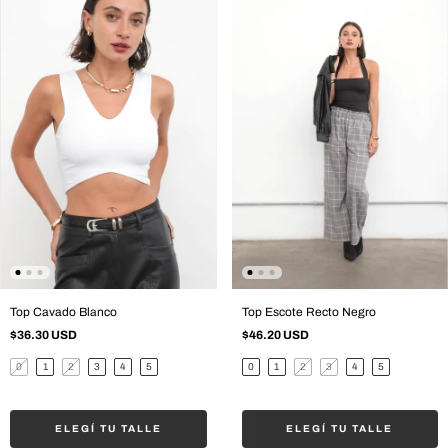
Top Cavado Blanco
Top Escote Recto Negro
$36.30 USD
$46.20 USD
0
1
2
3
4
5
0
1
2
3
4
5
ELEGÍ TU TALLE
ELEGÍ TU TALLE