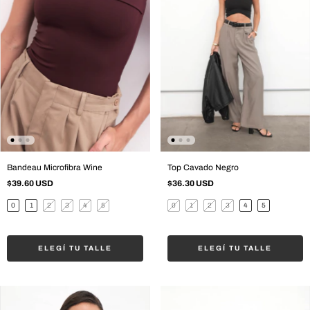
Bandeau Microfibra Wine
Top Cavado Negro
$39.60 USD
$36.30 USD
0
1
2
3
4
5
0
1
2
3
4
5
ELEGÍ TU TALLE
ELEGÍ TU TALLE