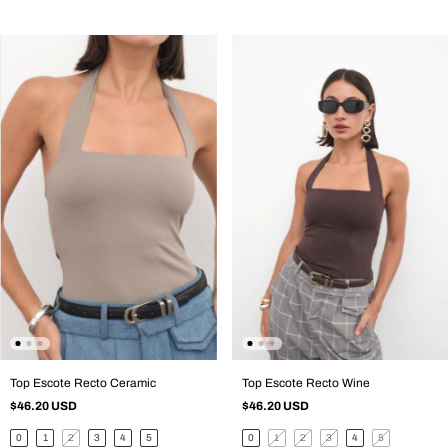
Top Escote Recto Ceramic
Top Escote Recto Wine
$46.20 USD
$46.20 USD
0
1
2
3
4
5
0
1
2
3
4
5