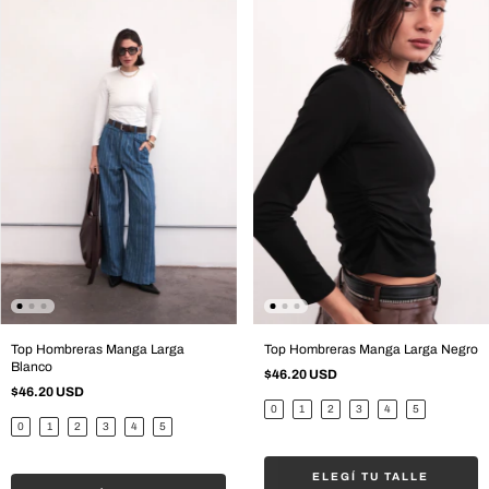
Top Hombreras Manga Larga
Top Hombreras Manga Larga Negro
Blanco
$46.20 USD
$46.20 USD
0
1
2
3
4
5
0
1
2
3
4
5
ELEGÍ TU TALLE