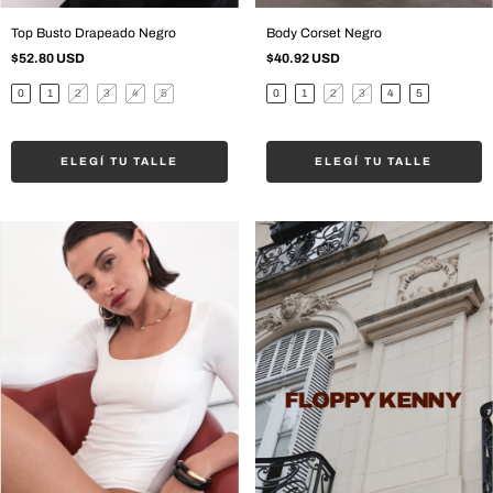
Top Busto Drapeado Negro
Body Corset Negro
$52.80 USD
$40.92 USD
0
1
2
3
4
5
0
1
2
3
4
5
ELEGÍ TU TALLE
ELEGÍ TU TALLE