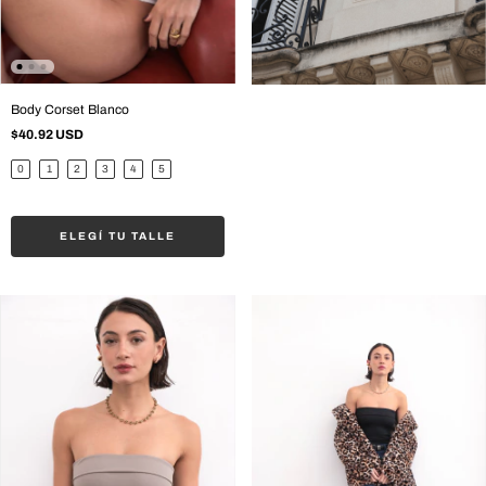
Body Corset Blanco
$40.92 USD
0
1
2
3
4
5
ELEGÍ TU TALLE