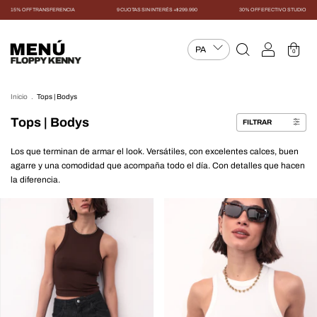
15% OFF TRANSFERENCIA
9 CUOTAS SIN INTERÉS +$299.990
30% OFF EFECTIVO STUDIO
MENÚ
0
Inicio
.
Tops | Bodys
Tops | Bodys
FILTRAR
Los que terminan de armar el look. Versátiles, con excelentes calces, buen
agarre y una comodidad que acompaña todo el día. Con detalles que hacen
la diferencia.