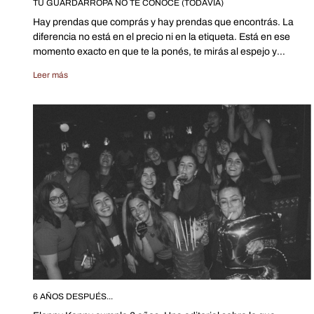
TU GUARDARROPA NO TE CONOCE (TODAVÍA)
Hay prendas que comprás y hay prendas que encontrás. La
diferencia no está en el precio ni en la etiqueta. Está en ese
momento exacto en que te la ponés, te mirás al espejo y
pensás: “ah, esto soy yo” O mejor: esto es lo que quiero ser.
Leer más
6 AÑOS DESPUÉS...