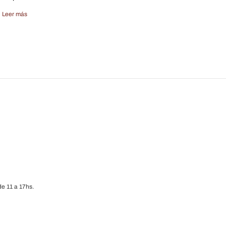
Leer más
e 11 a 17hs.