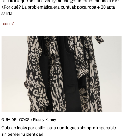
Un TikTok que se hace viral y mucha gente "defendiendo a FK".
¿Por qué? La problemática era puntual: poca ropa + 30 apta
salida.
Leer más
GUIA DE LOOKS x Floppy Kenny
Guia de looks por estilo, para que llegues siempre impecable
sin perder tu identidad.