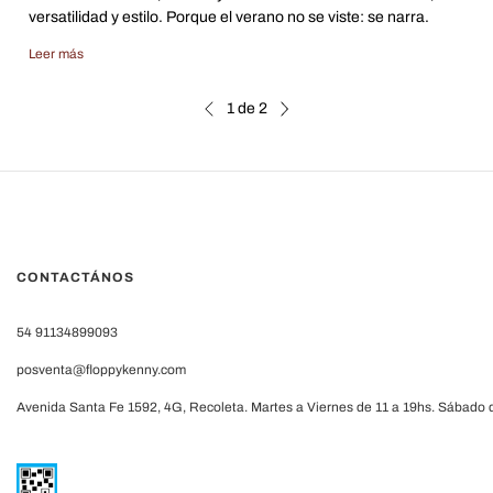
versatilidad y estilo. Porque el verano no se viste: se narra.
Leer más
1
de
2
CONTACTÁNOS
54 91134899093
posventa@floppykenny.com
Avenida Santa Fe 1592, 4G, Recoleta. Martes a Viernes de 11 a 19hs. Sábado d