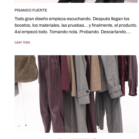
PISANDO FUERTE
Todo gran diseño empieza escuchando. Después llegan los
bocetos, los materiales, las pruebas... y finalmente, el producto.
Así empezó todo. Tomando nota. Probando. Descartando.
Volviendo a empezar. Después de muchísimo trabajo, pruebas
Leer más
y desarrollo, por fin podemos compartir esta nueva etapa con
ustedes. Y todavía cuesta creerlo. Porque no es solo una
colección nueva. Es un proyecto que nació de escucharlas.