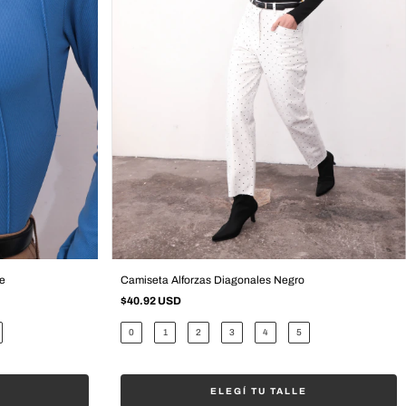
e
Camiseta Alforzas Diagonales Negro
$40.92 USD
0
1
2
3
4
5
ELEGÍ TU TALLE