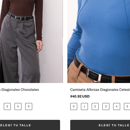
s Diagonales Chocolates
Camiseta Alforzas Diagonales Celest
$40.92 USD
3
4
5
0
1
2
3
4
5
ELEGÍ TU TALLE
ELEGÍ TU TALLE