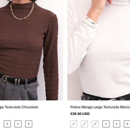
ga Texturada Chocolate
Polera Manga Larga Texturada Blanc
$39.60 USD
3
4
5
0
1
2
3
4
5