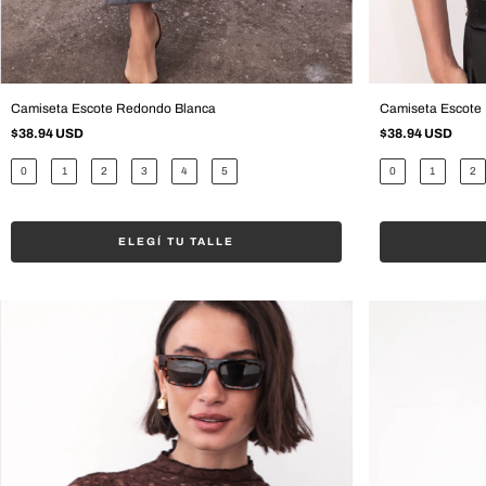
Camiseta Escote Redondo Blanca
Camiseta Escote
$38.94 USD
$38.94 USD
0
1
2
3
4
5
0
1
2
ELEGÍ TU TALLE