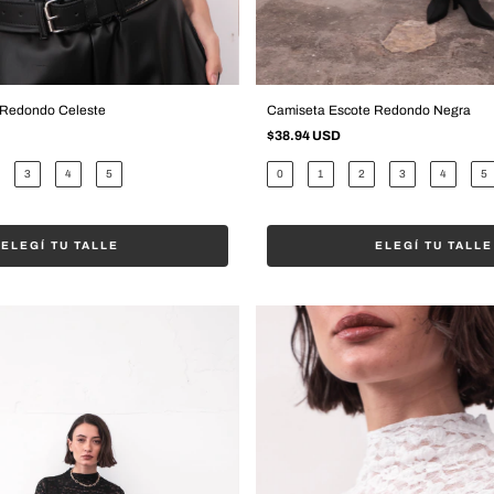
 Redondo Celeste
Camiseta Escote Redondo Negra
$38.94 USD
3
4
5
0
1
2
3
4
5
ELEGÍ TU TALLE
ELEGÍ TU TALLE