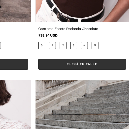
Camiseta Escote Redondo Chocolate
$38.94 USD
0
1
2
3
4
5
ELEGÍ TU TALLE