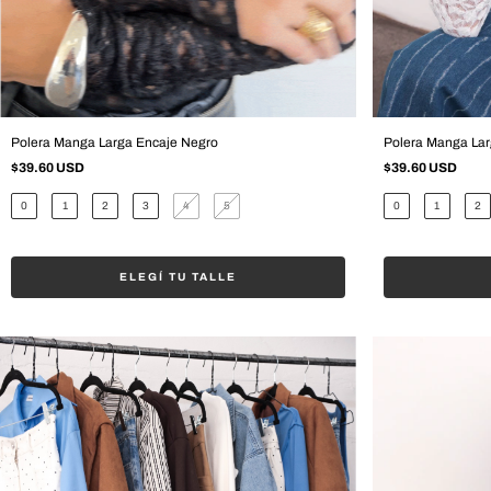
Polera Manga Lar
Polera Manga Larga Encaje Negro
$39.60 USD
$39.60 USD
0
1
2
0
1
2
3
4
5
ELEGÍ TU TALLE