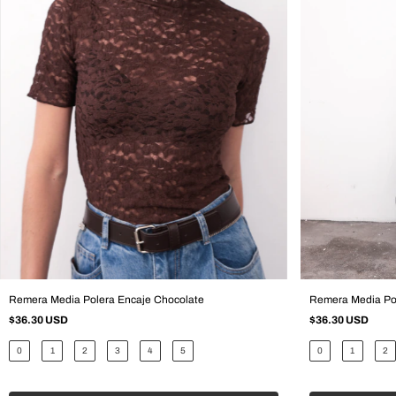
Remera Media Polera Encaje Chocolate
Remera Media Po
$36.30 USD
$36.30 USD
0
1
2
3
4
5
0
1
2