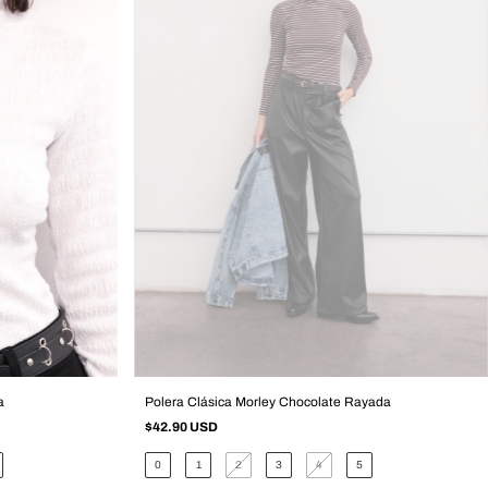
a
Polera Clásica Morley Chocolate Rayada
$42.90 USD
0
1
2
3
4
5