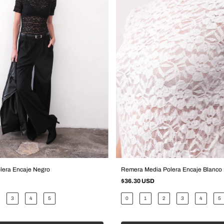
lera Encaje Negro
Remera Media Polera Encaje Blanco
$36.30 USD
3
4
5
0
1
2
3
4
5