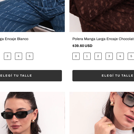
ga Encaje Blanco
Polera Manga Larga Encaje Chocolat
$39.60 USD
3
4
5
0
1
2
3
4
5
ELEGÍ TU TALLE
ELEGÍ TU TALLE