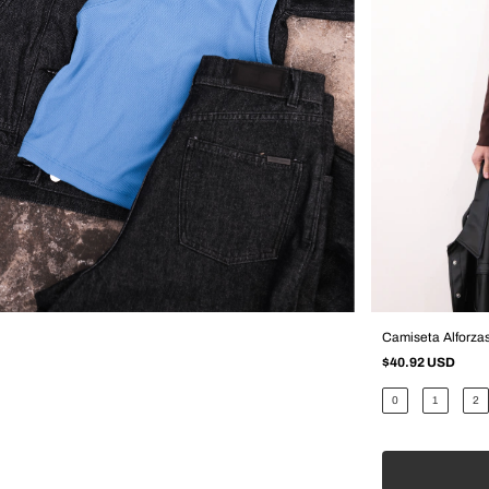
Camiseta Alforza
$40.92 USD
0
1
2