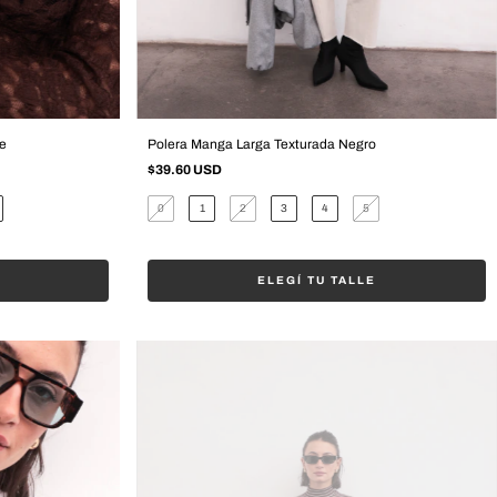
e
Polera Manga Larga Texturada Negro
$39.60 USD
0
1
2
3
4
5
ELEGÍ TU TALLE