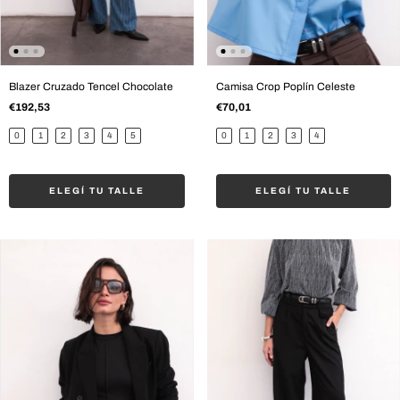
Blazer Cruzado Tencel Chocolate
Camisa Crop Poplín Celeste
€192,53
€70,01
0
1
2
3
4
5
0
1
2
3
4
ELEGÍ TU TALLE
ELEGÍ TU TALLE