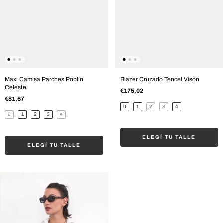
Maxi Camisa Parches Poplín
Blazer Cruzado Tencel Visón
Celeste
€175,02
€81,67
0
1
2
3
4
0
1
2
3
4
ELEGÍ TU TALLE
ELEGÍ TU TALLE