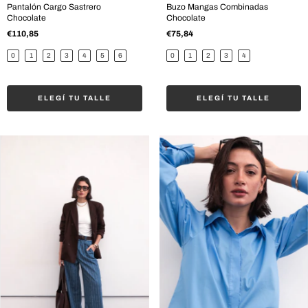
Pantalón Cargo Sastrero
Buzo Mangas Combinadas
Chocolate
Chocolate
€110,85
€75,84
0
1
2
3
4
5
6
0
1
2
3
4
ELEGÍ TU TALLE
ELEGÍ TU TALLE