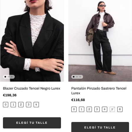
Blazer Cruzado Tencel Negro Lurex
Pantalón Pinzado Sastrero Tencel
Lurex
€198,36
€116,68
0
1
2
3
4
0
1
2
3
4
5
6
ELEGÍ TU TALLE
ELEGÍ TU TALLE