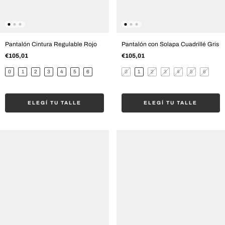
Pantalón Cintura Regulable Rojo
Pantalón con Solapa Cuadrillé Gris
€105,01
€105,01
0
1
2
3
4
5
6
0
1
2
3
4
5
6
ELEGÍ TU TALLE
ELEGÍ TU TALLE