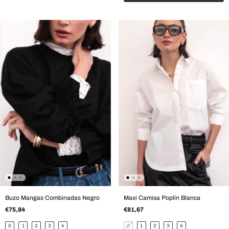
Buzo Mangas Combinadas Negro
Maxi Camisa Poplín Blanca
€75,84
€81,67
0
1
2
3
4
0
1
2
3
4