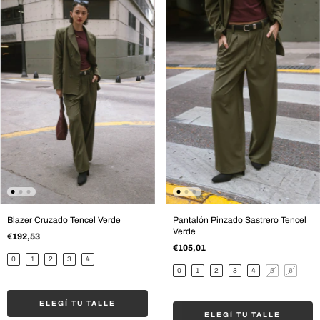
Blazer Cruzado Tencel Verde
Pantalón Pinzado Sastrero Tencel
Verde
€192,53
€105,01
0
1
2
3
4
0
1
2
3
4
5
6
ELEGÍ TU TALLE
ELEGÍ TU TALLE