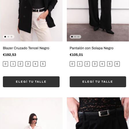
Blazer Cruzado Tencel Negro
Pantalón con Solapa Negro
€192,53
€105,01
0
1
2
3
4
5
0
1
2
3
4
5
6
ELEGÍ TU TALLE
ELEGÍ TU TALLE