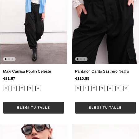
Maxi Camisa Poplín Celeste
Pantalón Cargo Sastrero Negro
€81,67
€110,85
0
1
2
3
4
0
1
2
3
4
5
6
ELEGÍ TU TALLE
ELEGÍ TU TALLE