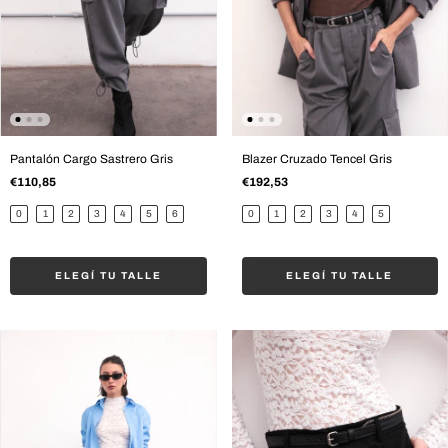
Pantalón Cargo Sastrero Gris
Blazer Cruzado Tencel Gris
€110,85
€192,53
0
1
2
3
4
5
6
0
1
2
3
4
5
ELEGÍ TU TALLE
ELEGÍ TU TALLE