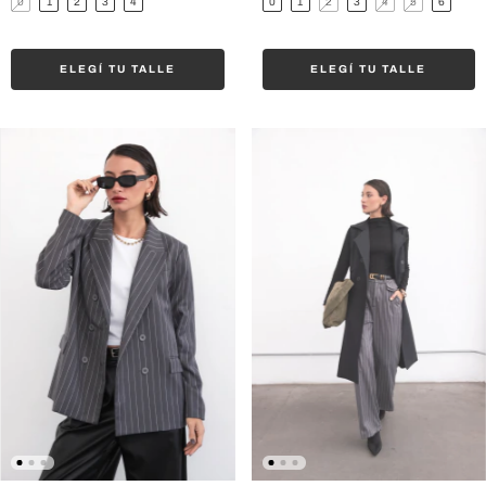
0
1
2
3
4
5
6
0
1
2
3
4
ELEGÍ TU TALLE
ELEGÍ TU TALLE