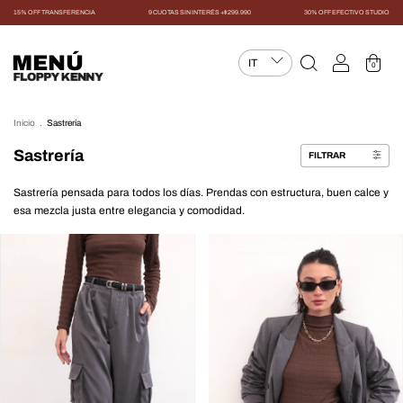
15% OFF TRANSFERENCIA
9 CUOTAS SIN INTERÉS +$299.990
30% OFF EFECTIVO STUDIO
MENÚ
0
Inicio
.
Sastrería
Sastrería
FILTRAR
Sastrería pensada para todos los días. Prendas con estructura, buen calce y
esa mezcla justa entre elegancia y comodidad.