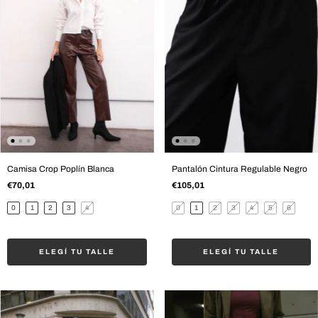
Camisa Crop Poplín Blanca
Pantalón Cintura Regulable Negro
€70,01
€105,01
0
1
2
3
4
0
1
2
3
4
5
6
ELEGÍ TU TALLE
ELEGÍ TU TALLE