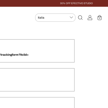
30% OFF EFECTIVO STUDIO
0
trackingform?ltclid=