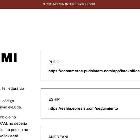
9 CUOTAS SIN INTERÉS +$299.990
 MI
PUDO:
https://ecommerce.pudolatam.com/app/backoffice/
 te llegará vía
ESHIP
l código
nvío elegida.
https://eship.epresis.com/seguimiento
ambio o no
SPAM, no debería
 con tu pedido no
 click acá!
ANDREANI