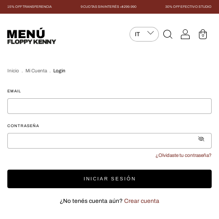
15% OFF TRANSFERENCIA
9 CUOTAS SIN INTERÉS +$299.990
30% OFF EFECTIVO STUDIO
MENÚ
0
Inicio
.
Mi Cuenta
.
Login
EMAIL
CONTRASEÑA
¿Olvidaste tu contraseña?
INICIAR SESIÓN
¿No tenés cuenta aún?
Crear cuenta