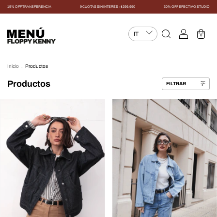
15% OFF TRANSFERENCIA
9 CUOTAS SIN INTERÉS +$299.990
30% OFF EFECTIVO STUDIO
MENÚ
0
Inicio
.
Productos
Productos
FILTRAR