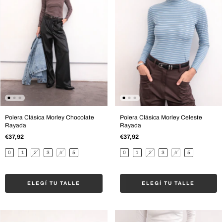
Polera Clásica Morley Chocolate
Polera Clásica Morley Celeste
Rayada
Rayada
€37,92
€37,92
0
1
2
3
4
5
0
1
2
3
4
5
ELEGÍ TU TALLE
ELEGÍ TU TALLE