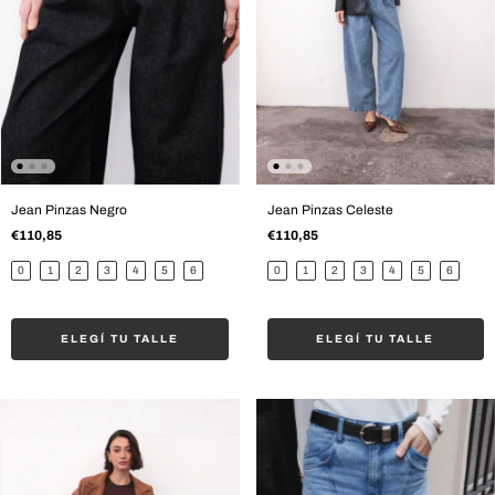
Jean Pinzas Negro
Jean Pinzas Celeste
€110,85
€110,85
0
1
2
3
4
5
6
0
1
2
3
4
5
6
ELEGÍ TU TALLE
ELEGÍ TU TALLE