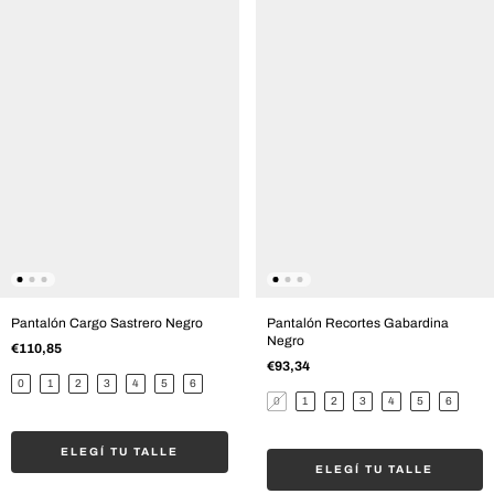
Pantalón Cargo Sastrero Negro
Pantalón Recortes Gabardina
Negro
€110,85
€93,34
0
1
2
3
4
5
6
0
1
2
3
4
5
6
ELEGÍ TU TALLE
ELEGÍ TU TALLE