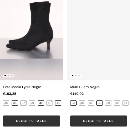
Mule Cuero Negro
Bota Media Lycra Negro
€140,02
€163,35
35
36
37
38
39
40
41
35
36
37
38
39
40
41
ELEGÍ TU TALLE
ELEGÍ TU TALLE