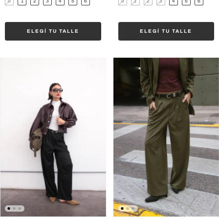
0
1
2
3
4
5
6
0
1
2
3
4
5
6
ELEGÍ TU TALLE
ELEGÍ TU TALLE