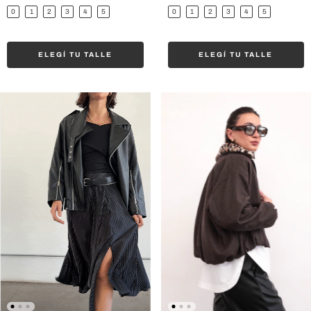
0
1
2
3
4
5
0
1
2
3
4
5
ELEGÍ TU TALLE
ELEGÍ TU TALLE