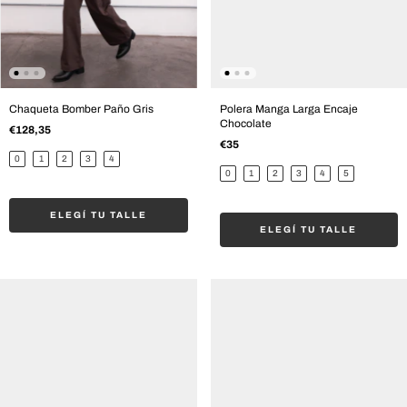
Chaqueta Bomber Paño Gris
Polera Manga Larga Encaje
Chocolate
€128,35
€35
0
1
2
3
4
0
1
2
3
4
5
ELEGÍ TU TALLE
ELEGÍ TU TALLE