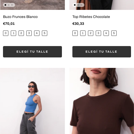
Buzo Frunces Blanco
Top Ribetes Chocolate
€70,01
€30,33
0
1
2
3
4
5
0
1
2
3
4
5
ELEGÍ TU TALLE
ELEGÍ TU TALLE