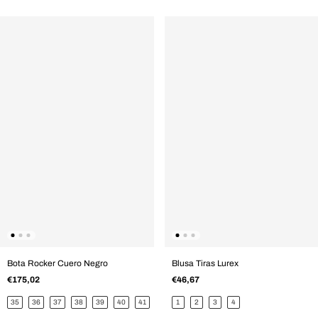
Bota Rocker Cuero Negro
Blusa Tiras Lurex
€175,02
€46,67
35
36
37
38
39
40
41
1
2
3
4