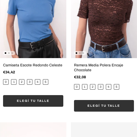
Camiseta Escote Redondo Celeste
Remera Media Polera Encaje
Chocolate
€34,42
€32,08
0
1
2
3
4
5
0
1
2
3
4
5
ELEGÍ TU TALLE
ELEGÍ TU TALLE