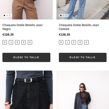
Chaqueta Doble Bolsillo Jean
Chaqueta Doble Bolsillo Jean
Negro
Celeste
€128,35
€128,35
0
1
2
3
4
0
1
2
3
4
ELEGÍ TU TALLE
ELEGÍ TU TALLE