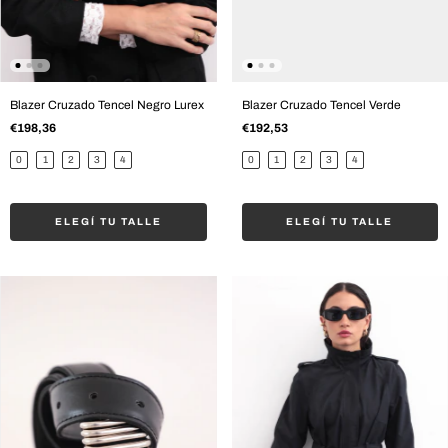
Blazer Cruzado Tencel Negro Lurex
Blazer Cruzado Tencel Verde
€198,36
€192,53
0
1
2
3
4
0
1
2
3
4
ELEGÍ TU TALLE
ELEGÍ TU TALLE