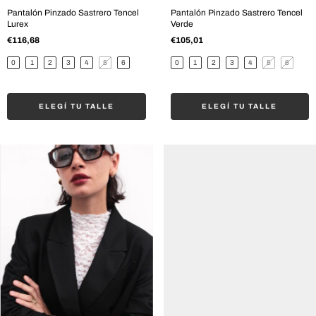
Pantalón Pinzado Sastrero Tencel
Pantalón Pinzado Sastrero Tencel
Lurex
Verde
€116,68
€105,01
0
1
2
3
4
5
6
0
1
2
3
4
5
6
ELEGÍ TU TALLE
ELEGÍ TU TALLE