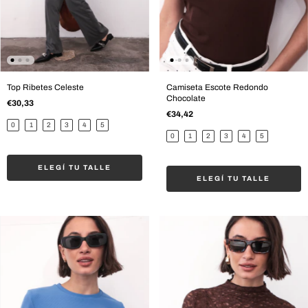
Top Ribetes Celeste
Camiseta Escote Redondo
Chocolate
€30,33
€34,42
0
1
2
3
4
5
0
1
2
3
4
5
ELEGÍ TU TALLE
ELEGÍ TU TALLE