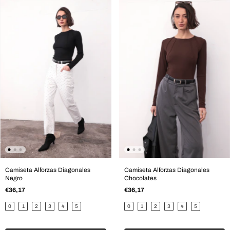
Camiseta Alforzas Diagonales
Camiseta Alforzas Diagonales
Negro
Chocolates
€36,17
€36,17
0
1
2
3
4
5
0
1
2
3
4
5