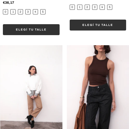
€36,17
0
1
2
3
4
5
0
1
2
3
4
5
ELEGÍ TU TALLE
ELEGÍ TU TALLE