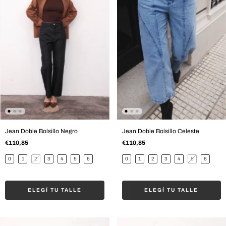
Jean Doble Bolsillo Negro
Jean Doble Bolsillo Celeste
€110,85
€110,85
0
1
2
3
4
5
6
0
1
2
3
4
5
6
ELEGÍ TU TALLE
ELEGÍ TU TALLE