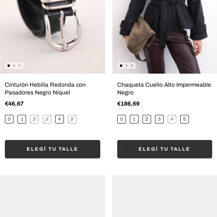
Cinturón Hebilla Redonda con
Chaqueta Cuello Alto Impermeable
Pasadores Negro Níquel
Negro
€46,67
€186,69
0
1
2
3
4
5
0
1
2
3
4
5
ELEGÍ TU TALLE
ELEGÍ TU TALLE