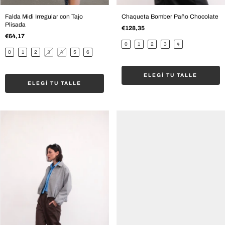
Chaqueta Bomber Paño Chocolate
Falda Midi Irregular con Tajo
Plisada
€128,35
€64,17
0
1
2
3
4
0
1
2
3
4
5
6
ELEGÍ TU TALLE
ELEGÍ TU TALLE