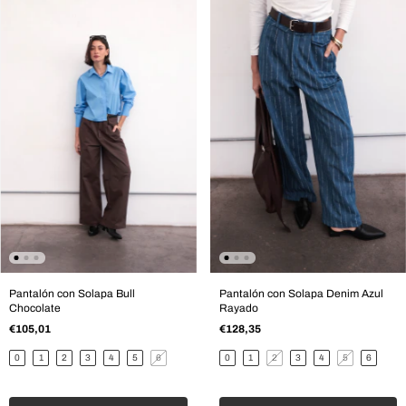
Pantalón con Solapa Bull
Pantalón con Solapa Denim Azul
Chocolate
Rayado
€105,01
€128,35
0
1
2
3
4
5
6
0
1
2
3
4
5
6