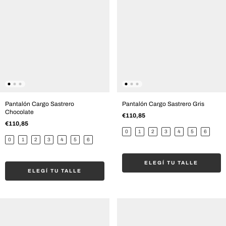
Pantalón Cargo Sastrero
Pantalón Cargo Sastrero Gris
Chocolate
€110,85
€110,85
0
1
2
3
4
5
6
0
1
2
3
4
5
6
ELEGÍ TU TALLE
ELEGÍ TU TALLE