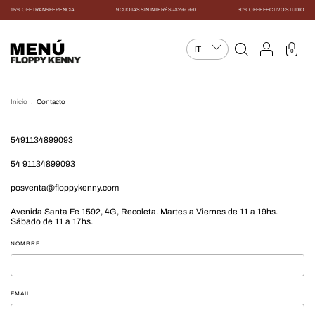
15% OFF TRANSFERENCIA
9 CUOTAS SIN INTERÉS +$299.990
30% OFF EFECTIVO STUDIO
MENÚ
0
Inicio
.
Contacto
5491134899093
54 91134899093
posventa@floppykenny.com
Avenida Santa Fe 1592, 4G, Recoleta. Martes a Viernes de 11 a 19hs.
Sábado de 11 a 17hs.
NOMBRE
EMAIL