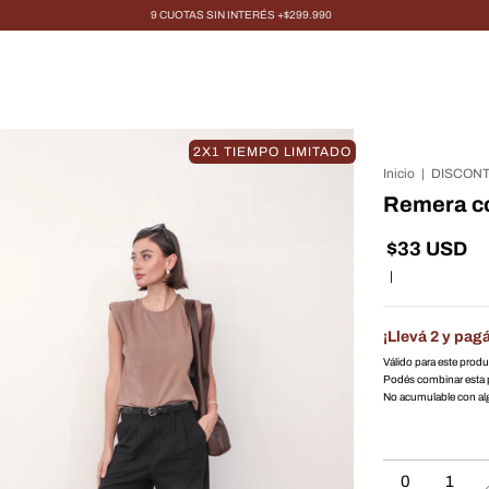
9 CUOTAS SIN INTERÉS +$299.990
2X1 TIEMPO LIMITADO
Inicio
|
DISCONT
Remera c
$33 USD
|
¡Llevá 2 y pagá
Válido para este prod
Podés combinar esta 
No acumulable con a
0
1