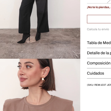
¡No te lo pierdas, 
Calcula tu envío
Tabla de Med
Detalle de la
Composició
Cuidados
(SKU: REM-1037 JER