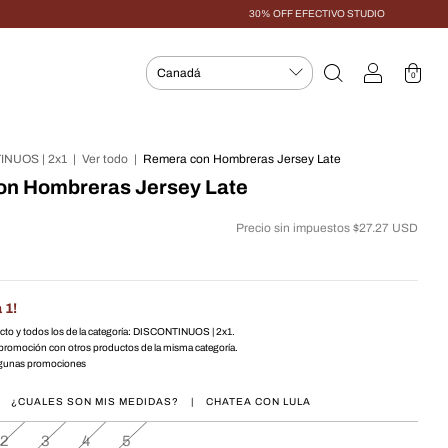
30% OFF EFECTIVO STUDIO
0
INUOS | 2x1
|
Ver todo
|
Remera con Hombreras Jersey Late
on Hombreras Jersey Late
Precio sin impuestos
$27.27 USD
 1!
ucto y todos los de la categoría: DISCONTINUOS | 2x1.
promoción con otros productos de la misma categoría.
lgunas promociones
¿CUALES SON MIS MEDIDAS?
|
CHATEA CON LULA
2
3
4
5