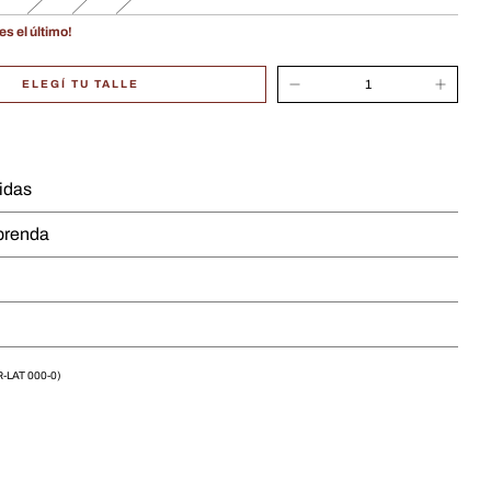
es el último!
ELEGÍ TU TALLE
idas
 prenda
n
-LAT 000-0)