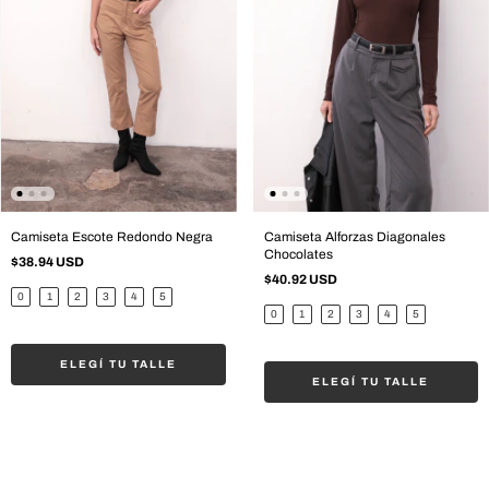
Camiseta Escote Redondo Negra
Camiseta Alforzas Diagonales
Chocolates
$38.94 USD
$40.92 USD
0
1
2
3
4
5
0
1
2
3
4
5
ELEGÍ TU TALLE
ELEGÍ TU TALLE