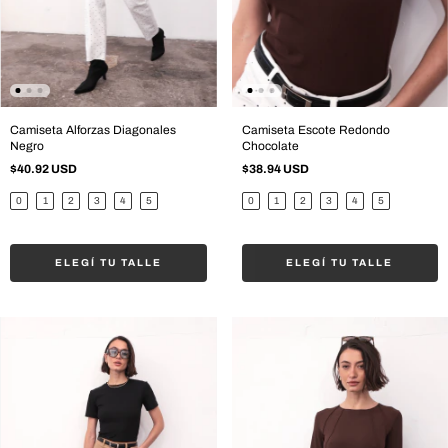
Camiseta Alforzas Diagonales
Camiseta Escote Redondo
Negro
Chocolate
$40.92 USD
$38.94 USD
0
1
2
3
4
5
0
1
2
3
4
5
ELEGÍ TU TALLE
ELEGÍ TU TALLE