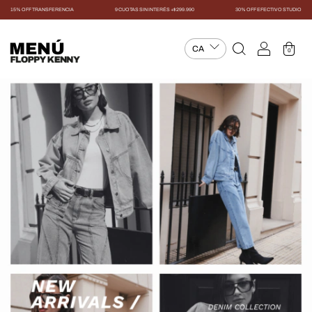
15% OFF TRANSFERENCIA
9 CUOTAS SIN INTERÉS +$299.990
30% OFF EFECTIVO STUDIO
MENÚ
0