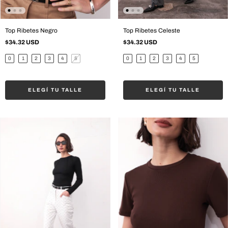
Top Ribetes Negro
Top Ribetes Celeste
$34.32 USD
$34.32 USD
0
1
2
3
4
5
0
1
2
3
4
5
ELEGÍ TU TALLE
ELEGÍ TU TALLE