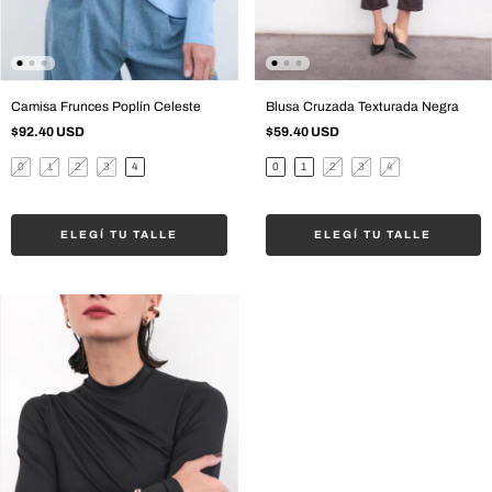
Camisa Frunces Poplín Celeste
Blusa Cruzada Texturada Negra
$92.40 USD
$59.40 USD
0
1
2
3
4
0
1
2
3
4
ELEGÍ TU TALLE
ELEGÍ TU TALLE