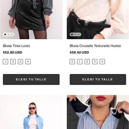
Blusa Tiras Lurex
Blusa Cruzada Texturada Hueso
$52.80 USD
$59.40 USD
1
2
3
4
0
1
2
3
4
ELEGÍ TU TALLE
ELEGÍ TU TALLE