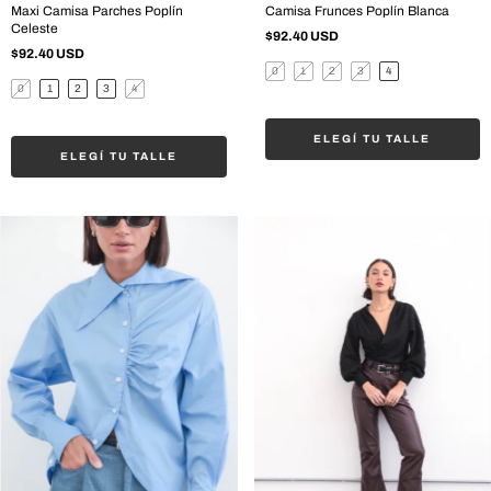
Maxi Camisa Parches Poplín
Camisa Frunces Poplín Blanca
Celeste
$92.40 USD
$92.40 USD
0
1
2
3
4
0
1
2
3
4
ELEGÍ TU TALLE
ELEGÍ TU TALLE