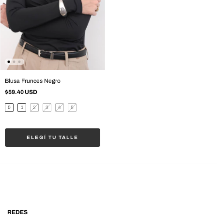
Blusa Frunces Negro
$59.40 USD
0
1
2
3
4
5
ELEGÍ TU TALLE
REDES