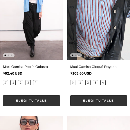
Maxi Camisa Poplín Celeste
Maxi Camisa Cloqué Rayada
$92.40 USD
$105.60 USD
0
1
2
3
4
0
1
2
3
4
ELEGÍ TU TALLE
ELEGÍ TU TALLE