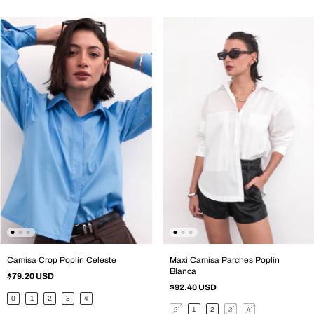
Camisa Crop Poplín Celeste
Maxi Camisa Parches Poplín
Blanca
$79.20 USD
$92.40 USD
0
1
2
3
4
0
1
2
3
4