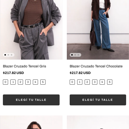
Blazer Cruzado Tencel Gris
Blazer Cruzado Tencel Chocolate
$217.82 USD
$217.82 USD
0
1
2
3
4
5
0
1
2
3
4
5
ELEGÍ TU TALLE
ELEGÍ TU TALLE