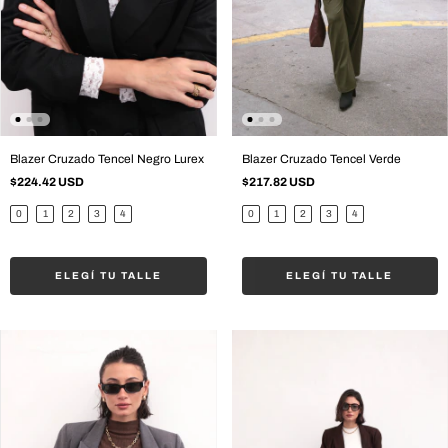
Blazer Cruzado Tencel Negro Lurex
Blazer Cruzado Tencel Verde
$224.42 USD
$217.82 USD
0
1
2
3
4
0
1
2
3
4
ELEGÍ TU TALLE
ELEGÍ TU TALLE