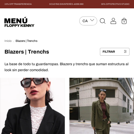
15% OFF TRANSFERENCIA
9 CUOTAS SIN INTERÉS +$299.990
30% OFF EFECTIVO STUDIO
MENÚ
0
Inicio
.
Blazers | Trenchs
Blazers | Trenchs
FILTRAR
La base de todo tu guardarropas. Blazers y trenchs que suman estructura al
look sin perder comodidad.