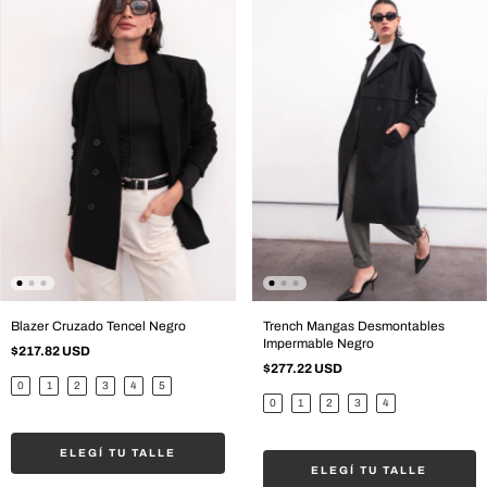
Blazer Cruzado Tencel Negro
Trench Mangas Desmontables
Impermable Negro
$217.82 USD
$277.22 USD
0
1
2
3
4
5
0
1
2
3
4
ELEGÍ TU TALLE
ELEGÍ TU TALLE