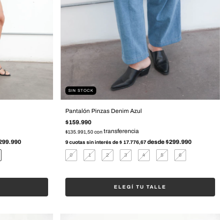
SIN STOCK
Pantalón Pinzas Denim Azul
$159.990
$135.991,50
con
9
cuotas sin interés de
$ 17.776,67
0
1
2
3
4
5
6
ELEGÍ TU TALLE