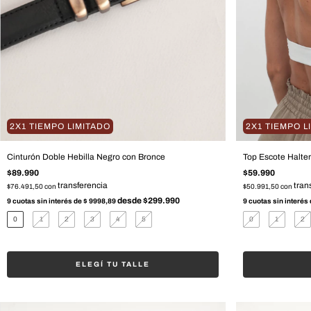
2X1 TIEMPO LIMITADO
2X1 TIEMPO L
Cinturón Doble Hebilla Negro con Bronce
Top Escote Halte
$89.990
$59.990
$76.491,50
con
$50.991,50
con
9
cuotas sin interés de
$ 9998,89
9
cuotas sin interés
0
1
2
3
4
5
0
1
2
ELEGÍ TU TALLE