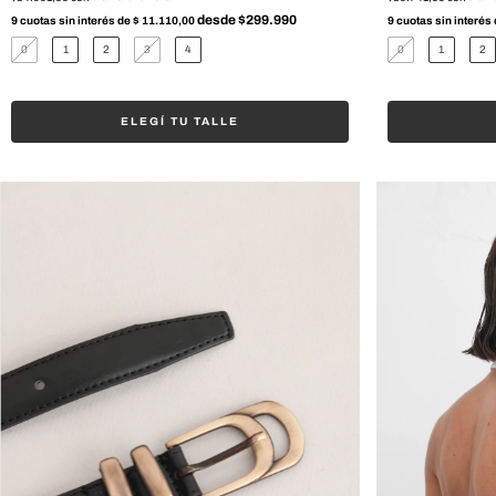
9
cuotas sin interés de
$ 11.110,00
9
cuotas sin interés
0
1
2
3
4
0
1
2
ELEGÍ TU TALLE