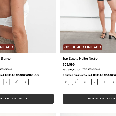
IMITADO
2X1 TIEMPO LIMITADO
r Blanco
Top Escote Halter Negro
$59.990
$50.991,50
con
 de
$ 6665,56
9
cuotas sin interés de
$ 6665,56
3
4
5
0
1
2
3
4
5
ELEGÍ TU TALLE
ELEGÍ TU TALLE