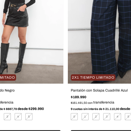
IMITADO
2X1 TIEMPO LIMITADO
ado Negro
Pantalón con Solapa Cuadrillé Azul
$189.990
$161.491,50
con
 de
$ 8887,78
9
cuotas sin interés de
$ 21.110,00
3
4
5
0
1
2
3
4
5