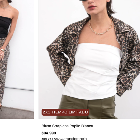
2X1 TIEMPO LIMITADO
Blusa Strapless Poplín Blanca
$94.990
$80.741,50
con