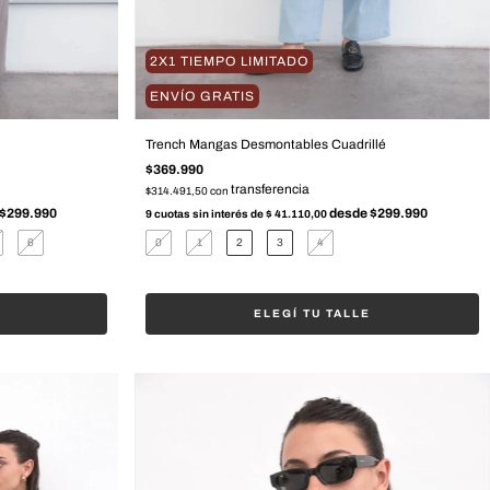
2X1 TIEMPO LIMITADO
ENVÍO GRATIS
Trench Mangas Desmontables Cuadrillé
$369.990
$314.491,50
con
9
cuotas sin interés de
$ 41.110,00
6
0
1
2
3
4
ELEGÍ TU TALLE