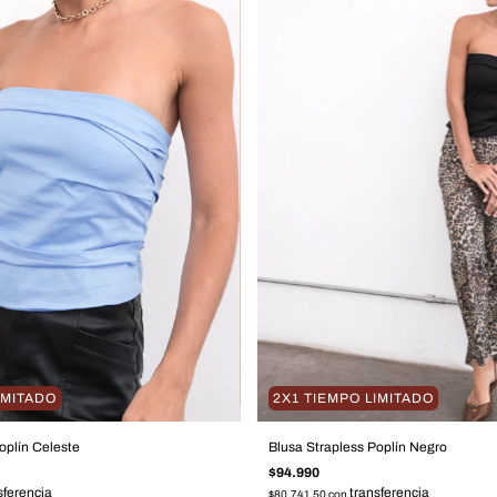
IMITADO
2X1 TIEMPO LIMITADO
oplín Celeste
Blusa Strapless Poplín Negro
$94.990
$80.741,50
con