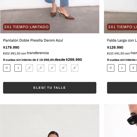
2X1 TIEMPO LIMITADO
2X1 TIEMPO L
Pantalón Doble Presilla Denim Azul
Falda Larga con 
$179.990
$129.990
$152.991,50
con
$110.491,50
con
9
cuotas sin interés de
$ 19.998,89
9
cuotas sin interés
0
1
2
3
4
5
6
0
1
2
ELEGÍ TU TALLE