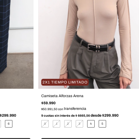
2X1 TIEMPO LIMITADO
Camiseta Alforzas Arena
$59.990
$50.991,50
con
9
cuotas sin interés de
$ 6665,56
6
0
1
2
3
4
5