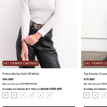
2X1 TIEMPO LIMITADO
2X1 TIEMPO L
Polera Morley Soft Off White
Top Escote Cruz
$64.990
$79.990
$55.241,50
con
$67.991,50
con
9
cuotas sin interés de
$ 7221,11
9
cuotas sin interés
0
1
2
3
4
5
0
1
2