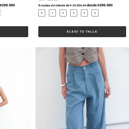
9
cuotas sin interés de
$ 10.554,44
0
1
2
3
4
5
ELEGÍ TU TALLE