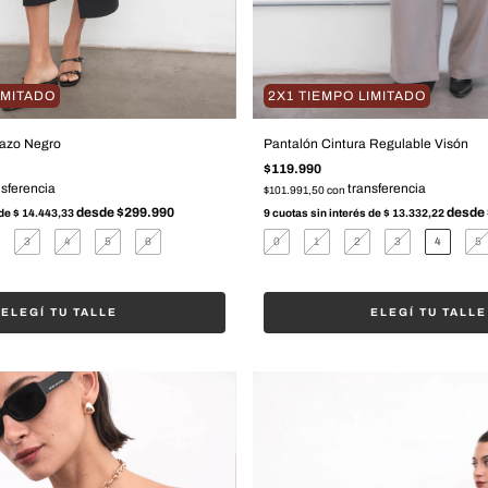
IMITADO
2X1 TIEMPO LIMITADO
Lazo Negro
Pantalón Cintura Regulable Visón
$119.990
$101.991,50
con
 de
$ 14.443,33
9
cuotas sin interés de
$ 13.332,22
3
4
5
6
0
1
2
3
4
5
ELEGÍ TU TALLE
ELEGÍ TU TALLE