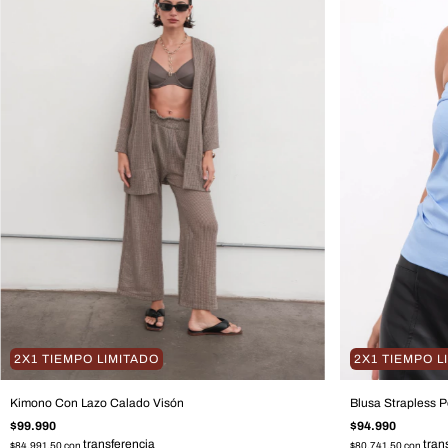
2X1 TIEMPO LIMITADO
2X1 TIEMPO L
Kimono Con Lazo Calado Visón
Blusa Strapless P
$99.990
$94.990
$84.991,50
con
$80.741,50
con