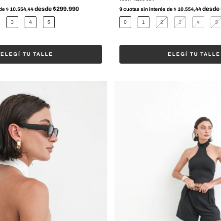
 de
$ 10.554,44
9
cuotas sin interés de
$ 10.554,44
3
4
5
0
1
2
3
4
5
ELEGÍ TU TALLE
ELEGÍ TU TALLE