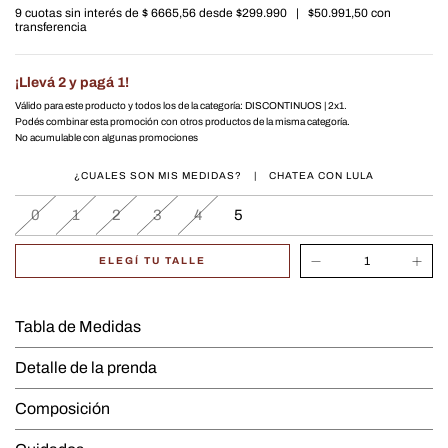
9
cuotas sin interés de
$ 6665,56
|
$50.991,50
con
¡Llevá 2 y pagá 1!
Válido para este producto y todos los de la categoría: DISCONTINUOS | 2x1.
Podés combinar esta promoción con otros productos de la misma categoría.
No acumulable con algunas promociones
¿CUALES SON MIS MEDIDAS?
|
CHATEA CON LULA
0
1
2
3
4
5
ELEGÍ TU TALLE
Tabla de Medidas
Detalle de la prenda
Composición