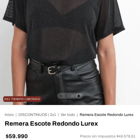
2X1 TIEMPO LIMITADO
Inicio
|
DISCONTINUOS | 2x1
|
Ver todo
|
Remera Escote Redondo Lurex
Remera Escote Redondo Lurex
$59.990
Precio sin impuestos
$49.578,51