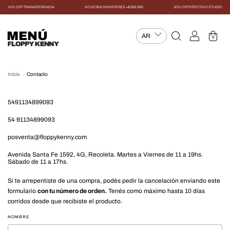
15% OFF TRANSFERENCIA
9 CUOTAS SIN INTERÉS +$299.990
30% OFF EFECTIVO STUDIO
MENÚ
0
Inicio
.
Contacto
5491134899093
54 91134899093
posventa@floppykenny.com
Avenida Santa Fe 1592, 4G, Recoleta. Martes a Viernes de 11 a 19hs.
Sábado de 11 a 17hs.
Si te arrepentiste de una compra, podés pedir la cancelación enviando este
formulario
con tu número de orden.
Tenés como máximo hasta 10 días
corridos desde que recibiste el producto.
NOMBRE