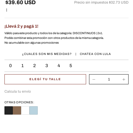
$39.60 USD
Precio sin impuestos
$32.73 USD
|
¡Llevá 2 y pagá 1!
Válido para este producto y todos los de la categoría: DISCONTINUOS | 2x1.
Podés combinar esta promoción con otros productos de la misma categoría.
No acumulable con algunas promociones
¿CUALES SON MIS MEDIDAS?
|
CHATEA CON LULA
0
1
2
3
4
5
ELEGÍ TU TALLE
Calcula tu envío
OTRAS OPCIONES: