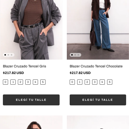
Blazer Cruzado Tencel Gris
Blazer Cruzado Tencel Chocolate
$217.82 USD
$217.82 USD
0
1
2
3
4
5
0
1
2
3
4
5
ELEGÍ TU TALLE
ELEGÍ TU TALLE