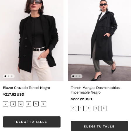
Blazer Cruzado Tencel Negro
Trench Mangas Desmontables
Impermable Negro
$217.82 USD
$277.22 USD
0
1
2
3
4
5
0
1
2
3
4
ELEGÍ TU TALLE
ELEGÍ TU TALLE