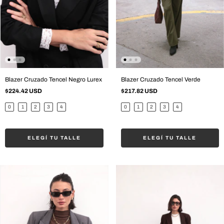
Blazer Cruzado Tencel Negro Lurex
Blazer Cruzado Tencel Verde
$224.42 USD
$217.82 USD
0
1
2
3
4
0
1
2
3
4
ELEGÍ TU TALLE
ELEGÍ TU TALLE