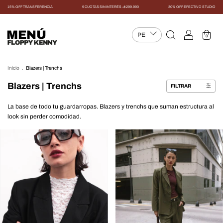
15% OFF TRANSFERENCIA
9 CUOTAS SIN INTERÉS +$299.990
30% OFF EFECTIVO STUDIO
MENÚ
0
Inicio
.
Blazers | Trenchs
Blazers | Trenchs
FILTRAR
La base de todo tu guardarropas. Blazers y trenchs que suman estructura al
look sin perder comodidad.