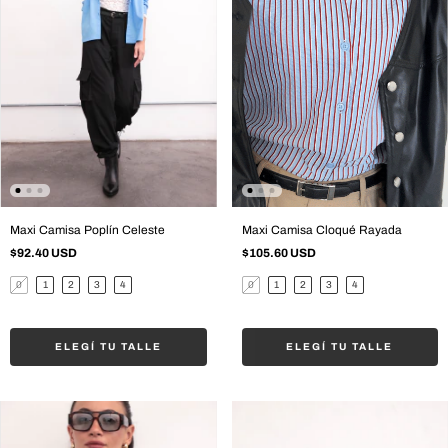
Maxi Camisa Poplín Celeste
Maxi Camisa Cloqué Rayada
$92.40 USD
$105.60 USD
0
1
2
3
4
0
1
2
3
4
ELEGÍ TU TALLE
ELEGÍ TU TALLE