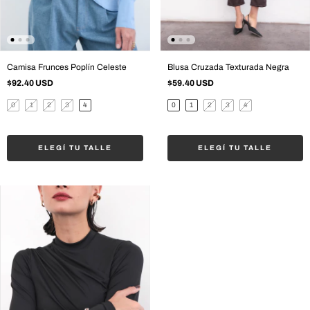
Camisa Frunces Poplín Celeste
Blusa Cruzada Texturada Negra
$92.40 USD
$59.40 USD
0
1
2
3
4
0
1
2
3
4
ELEGÍ TU TALLE
ELEGÍ TU TALLE