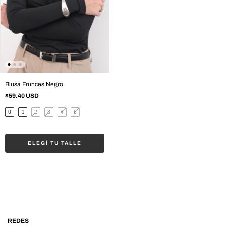
Blusa Frunces Negro
$59.40 USD
0
1
2
3
4
5
ELEGÍ TU TALLE
REDES