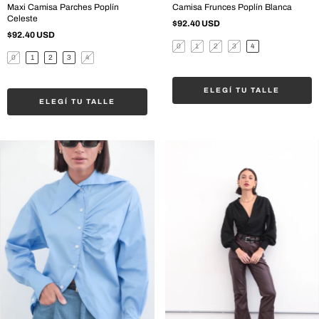
Maxi Camisa Parches Poplín
Camisa Frunces Poplín Blanca
Celeste
$92.40 USD
$92.40 USD
0
1
2
3
4
0
1
2
3
4
ELEGÍ TU TALLE
ELEGÍ TU TALLE