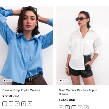
Camisa Crop Poplín Celeste
Maxi Camisa Parches Poplín
Blanca
$79.20 USD
$92.40 USD
0
1
2
3
4
0
1
2
3
4