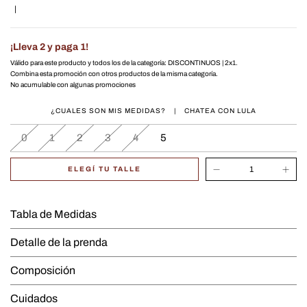
|
¡Lleva 2 y paga 1!
Válido para este producto y todos los de la categoría: DISCONTINUOS | 2x1.
Combina esta promoción con otros productos de la misma categoría.
No acumulable con algunas promociones
¿CUALES SON MIS MEDIDAS?
|
CHATEA CON LULA
0
1
2
3
4
5
ELEGÍ TU TALLE
Tabla de Medidas
Detalle de la prenda
Composición
Cuidados