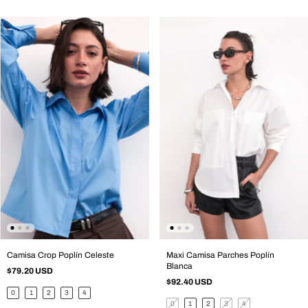
Camisa Crop Poplín Celeste
Maxi Camisa Parches Poplín
Blanca
$79.20 USD
$92.40 USD
0
1
2
3
4
0
1
2
3
4