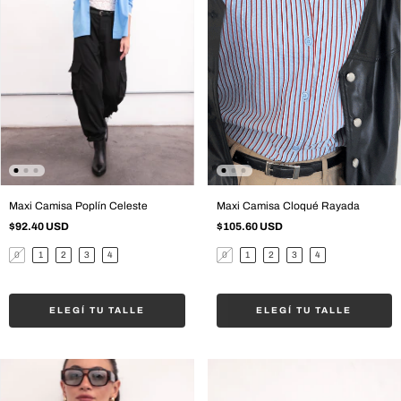
Maxi Camisa Poplín Celeste
Maxi Camisa Cloqué Rayada
$92.40 USD
$105.60 USD
0
1
2
3
4
0
1
2
3
4
ELEGÍ TU TALLE
ELEGÍ TU TALLE