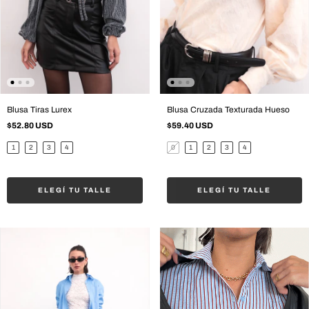
Blusa Tiras Lurex
Blusa Cruzada Texturada Hueso
$52.80 USD
$59.40 USD
1
2
3
4
0
1
2
3
4
ELEGÍ TU TALLE
ELEGÍ TU TALLE