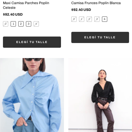
Maxi Camisa Parches Poplín
Camisa Frunces Poplín Blanca
Celeste
$92.40 USD
$92.40 USD
0
1
2
3
4
0
1
2
3
4
ELEGÍ TU TALLE
ELEGÍ TU TALLE