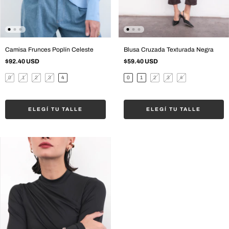
Camisa Frunces Poplín Celeste
Blusa Cruzada Texturada Negra
$92.40 USD
$59.40 USD
0
1
2
3
4
0
1
2
3
4
ELEGÍ TU TALLE
ELEGÍ TU TALLE