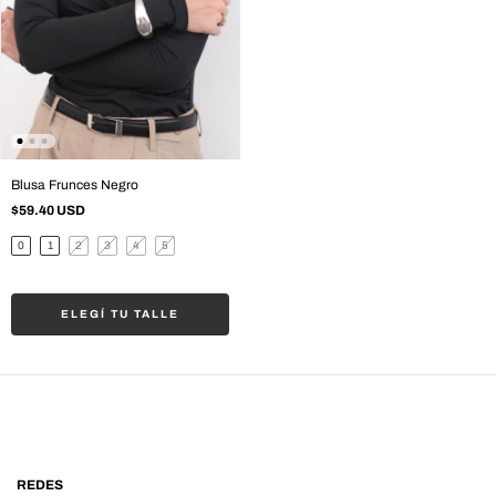
Blusa Frunces Negro
$59.40 USD
0
1
2
3
4
5
ELEGÍ TU TALLE
REDES