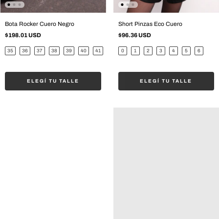
Bota Rocker Cuero Negro
Short Pinzas Eco Cuero
$198.01 USD
$96.36 USD
35
36
37
38
39
40
41
0
1
2
3
4
5
6
ELEGÍ TU TALLE
ELEGÍ TU TALLE