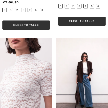
$72.60 USD
0
1
2
3
4
5
6
0
1
2
3
4
5
6
ELEGÍ TU TALLE
ELEGÍ TU TALLE