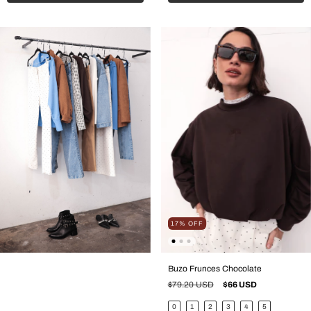
17
%
OFF
Buzo Frunces Chocolate
$79.20 USD
$66 USD
0
1
2
3
4
5