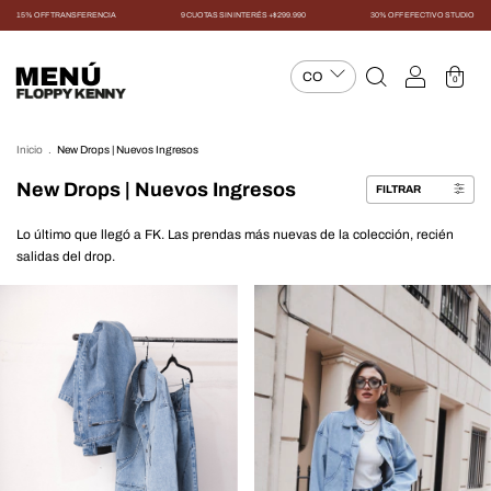
15% OFF TRANSFERENCIA
9 CUOTAS SIN INTERÉS +$299.990
30% OFF EFECTIVO STUDIO
MENÚ
0
Inicio
.
New Drops | Nuevos Ingresos
New Drops | Nuevos Ingresos
FILTRAR
Lo último que llegó a FK. Las prendas más nuevas de la colección, recién
salidas del drop.