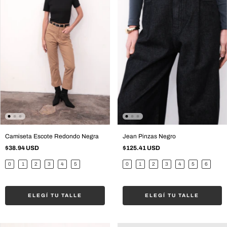
Camiseta Escote Redondo Negra
Jean Pinzas Negro
$38.94 USD
$125.41 USD
0
1
2
3
4
5
0
1
2
3
4
5
6
ELEGÍ TU TALLE
ELEGÍ TU TALLE