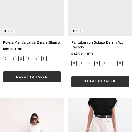
Polera Manga Larga Encaje Blanco
Pantalón con Solapa Denim Azul
Rayado
$39.60 USD
$145.21 USD
0
1
2
3
4
5
0
1
2
3
4
5
6
ELEGÍ TU TALLE
ELEGÍ TU TALLE