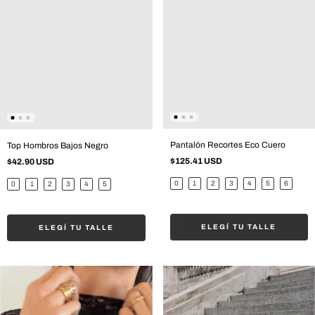
Pantalón Recortes Eco Cuero
Top Hombros Bajos Negro
$125.41 USD
$42.90 USD
0
1
2
3
4
5
6
0
1
2
3
4
5
ELEGÍ TU TALLE
ELEGÍ TU TALLE