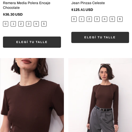
Remera Media Polera Encaje
Jean Pinzas Celeste
Chocolate
$125.41 USD
$36.30 USD
0
1
2
3
4
5
6
0
1
2
3
4
5
ELEGÍ TU TALLE
ELEGÍ TU TALLE