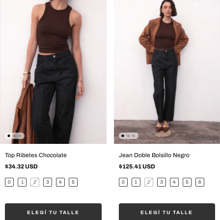
Top Ribetes Chocolate
Jean Doble Bolsillo Negro
$34.32 USD
$125.41 USD
0
1
2
3
4
5
0
1
2
3
4
5
6
ELEGÍ TU TALLE
ELEGÍ TU TALLE