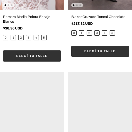
Remera Media Polera Encaje
Blazer Cruzado Tencel Chocolate
Blanco
$217.82 USD
$36.30 USD
0
1
2
3
4
5
0
1
2
3
4
5
ELEGÍ TU TALLE
ELEGÍ TU TALLE