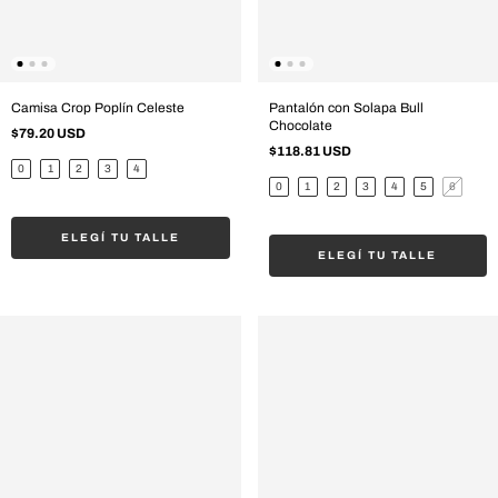
Camisa Crop Poplín Celeste
Pantalón con Solapa Bull
Chocolate
$79.20 USD
$118.81 USD
0
1
2
3
4
0
1
2
3
4
5
6
ELEGÍ TU TALLE
ELEGÍ TU TALLE