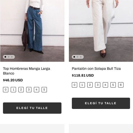
Top Hombreras Manga Larga
Pantalón con Solapa Bull Tiza
Blanco
$118.81 USD
$46.20 USD
0
1
2
3
4
5
6
0
1
2
3
4
5
ELEGÍ TU TALLE
ELEGÍ TU TALLE