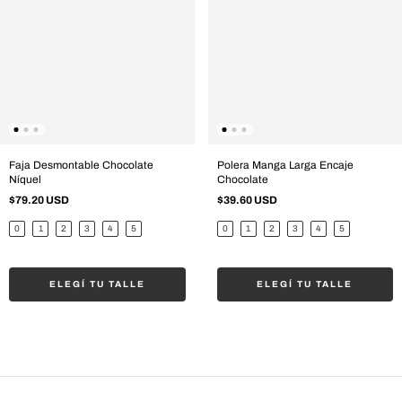
Faja Desmontable Chocolate
Polera Manga Larga Encaje
Níquel
Chocolate
$79.20 USD
$39.60 USD
0
1
2
3
4
5
0
1
2
3
4
5
ELEGÍ TU TALLE
ELEGÍ TU TALLE