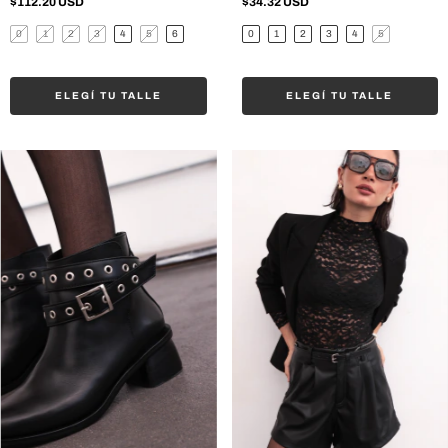
$112.20 USD
$34.32 USD
0
1
2
3
4
5
6
0
1
2
3
4
5
ELEGÍ TU TALLE
ELEGÍ TU TALLE