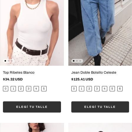
Top Ribetes Blanco
Jean Doble Bolsillo Celeste
$34.32 USD
$125.41 USD
0
1
2
3
4
5
0
1
2
3
4
5
6
ELEGÍ TU TALLE
ELEGÍ TU TALLE