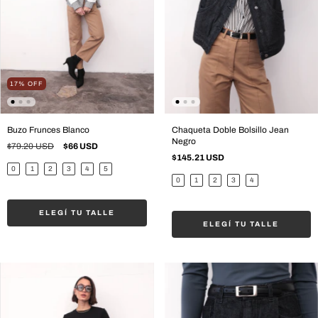
17
%
OFF
Buzo Frunces Blanco
Chaqueta Doble Bolsillo Jean
Negro
$79.20 USD
$66 USD
$145.21 USD
0
1
2
3
4
5
0
1
2
3
4
ELEGÍ TU TALLE
ELEGÍ TU TALLE