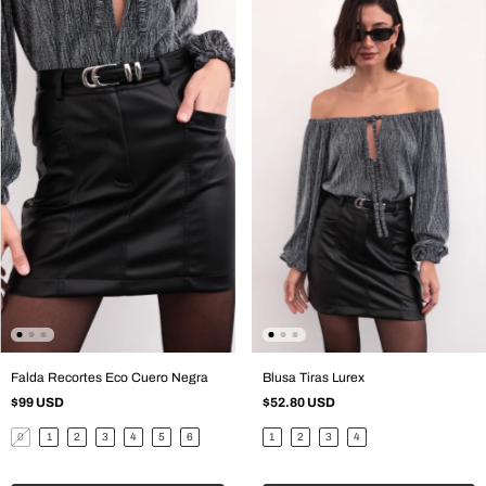
Falda Recortes Eco Cuero Negra
Blusa Tiras Lurex
$99 USD
$52.80 USD
0
1
2
3
4
5
6
1
2
3
4