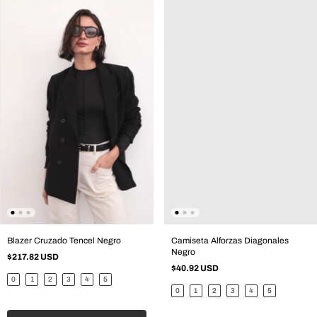
Blazer Cruzado Tencel Negro
Camiseta Alforzas Diagonales
Negro
$217.82 USD
$40.92 USD
0
1
2
3
4
5
0
1
2
3
4
5