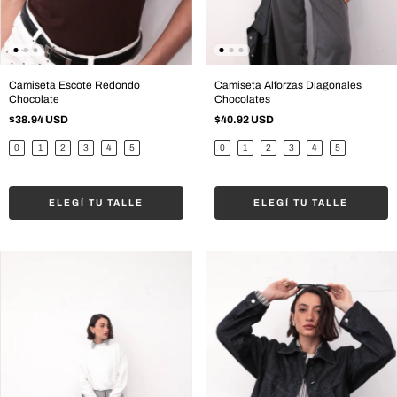
Camiseta Escote Redondo
Camiseta Alforzas Diagonales
Chocolate
Chocolates
$38.94 USD
$40.92 USD
0
1
2
3
4
5
0
1
2
3
4
5
ELEGÍ TU TALLE
ELEGÍ TU TALLE