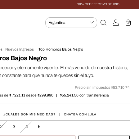
30% OFF EFECTIVO STUDIO
0
s | Nuevos Ingresos
|
Top Hombros Bajos Negro
ros Bajos Negro
ecedor y eternamente vigente. El más vendido de nuestra historia,
n constante para que nunca te quedes sin el tuyo.
Precio sin impuestos
$53.710,74
rés de
$ 7221,11
|
$55.241,50
con
¿CUALES SON MIS MEDIDAS?
|
CHATEA CON LULA
2
3
4
5