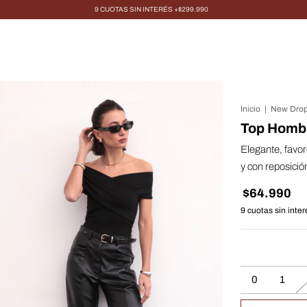
9 CUOTAS SIN INTERÉS +$299.990
Inicio
|
New Drop
Top Homb
Elegante, favor
y con reposició
$64.990
9
cuotas sin inte
0
1