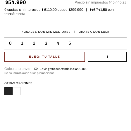
$54.990
Precio sin impuestos
$45.446,28
9
cuotas sin interés de
$ 6110,00
|
$46.741,50
con
¿CUALES SON MIS MEDIDAS?
|
CHATEA CON LULA
0
1
2
3
4
5
ELEGÍ TU TALLE
Calcula tu envío
Envío gratis
superando los
$200.000
No acumulable con otras promociones
OTRAS OPCIONES: