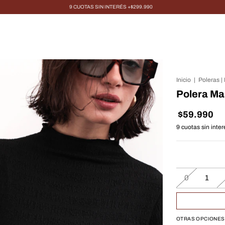
9 CUOTAS SIN INTERÉS +$299.990
Inicio
|
Poleras |
Polera Ma
$59.990
9
cuotas sin inte
0
1
OTRAS OPCIONES