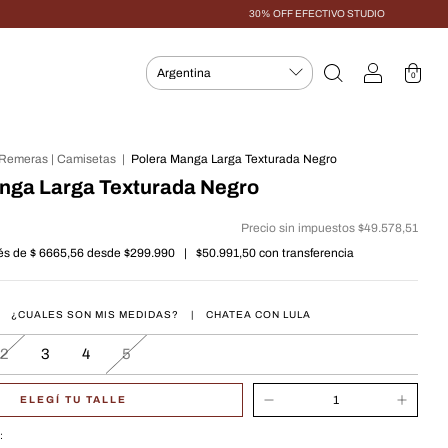
30% OFF EFECTIVO STUDIO
0
 Remeras | Camisetas
|
Polera Manga Larga Texturada Negro
nga Larga Texturada Negro
Precio sin impuestos
$49.578,51
rés de
$ 6665,56
|
$50.991,50
con
¿CUALES SON MIS MEDIDAS?
|
CHATEA CON LULA
2
3
4
5
ELEGÍ TU TALLE
: