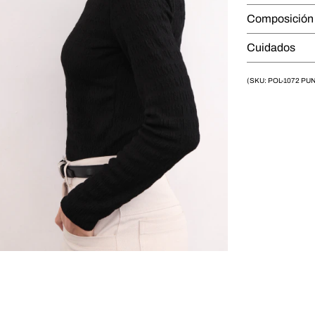
Composició
Cuidados
(SKU: POL-1072 PU