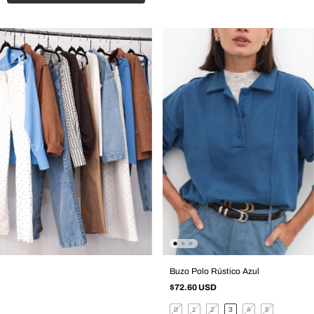
Buzo Polo Rústico Azul
$72.60 USD
0
1
2
3
4
5