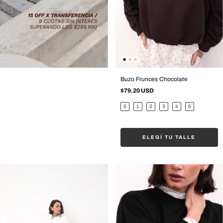
Buzo Frunces Chocolate
$79.20 USD
0
1
2
3
4
5
ELEGÍ TU TALLE