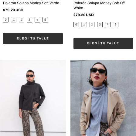
Polerón Solapa Morley Soft Verde
Polerón Solapa Morley Soft Off
White
$79.20 USD
$79.20 USD
0
1
2
3
4
5
0
1
2
3
4
5
ELEGÍ TU TALLE
ELEGÍ TU TALLE