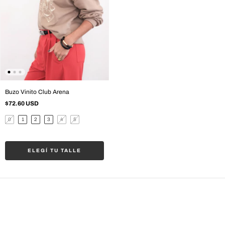
Buzo Vinito Club Arena
$72.60 USD
0
1
2
3
4
5
ELEGÍ TU TALLE