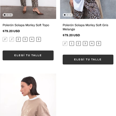
Polerón Solapa Morley Soft Topo
Polerón Solapa Morley Soft Gris
Melange
$79.20 USD
$79.20 USD
0
1
2
3
4
5
0
1
2
3
4
5
ELEGÍ TU TALLE
ELEGÍ TU TALLE