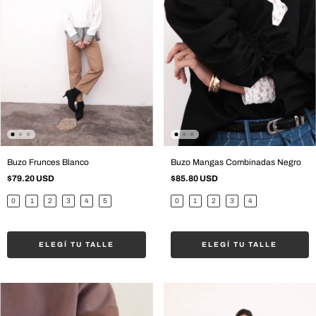
Buzo Frunces Blanco
Buzo Mangas Combinadas Negro
$79.20 USD
$85.80 USD
0
1
2
3
4
5
0
1
2
3
4
ELEGÍ TU TALLE
ELEGÍ TU TALLE