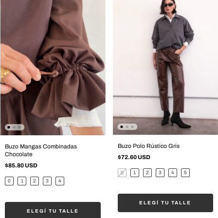
Buzo Polo Rústico Gris
Buzo Mangas Combinadas
Chocolate
$72.60 USD
$85.80 USD
0
1
2
3
4
5
0
1
2
3
4
ELEGÍ TU TALLE
ELEGÍ TU TALLE