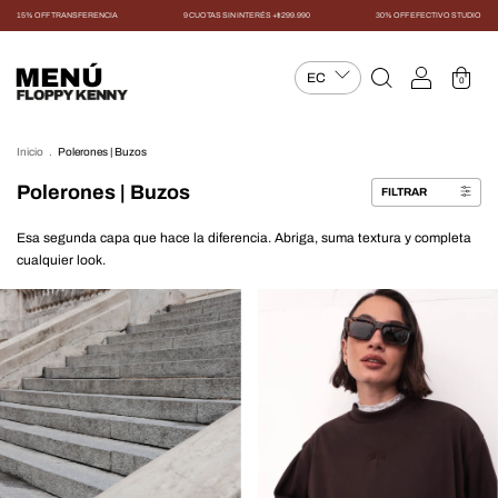
15% OFF TRANSFERENCIA
9 CUOTAS SIN INTERÉS +$299.990
30% OFF EFECTIVO STUDIO
MENÚ
0
Inicio
.
Polerones | Buzos
Polerones | Buzos
FILTRAR
Esa segunda capa que hace la diferencia. Abriga, suma textura y completa
cualquier look.