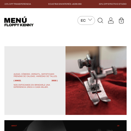
15% OFF TRANSFERENCIA
9 CUOTAS SIN INTERÉS +$299.990
30% OFF EFECTIVO STUDIO
MENÚ
0