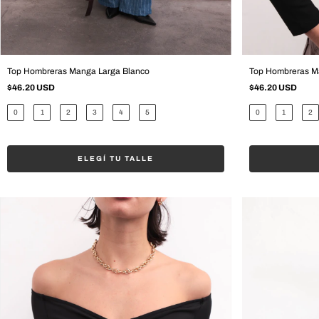
Top Hombreras Manga Larga Blanco
Top Hombreras M
$46.20 USD
$46.20 USD
0
1
2
3
4
5
0
1
2
ELEGÍ TU TALLE