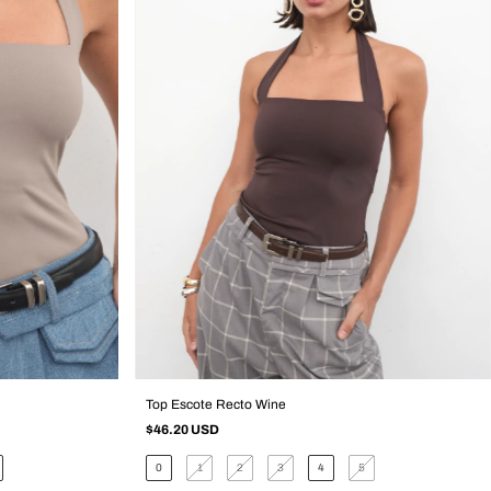
Top Escote Recto Wine
$46.20 USD
0
1
2
3
4
5