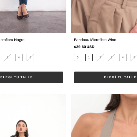
crofibra Negro
Bandeau Microfibra Wine
$39.60 USD
3
4
5
0
1
2
3
4
5
ELEGÍ TU TALLE
ELEGÍ TU TALLE