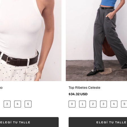
co
Top Ribetes Celeste
$34.32 USD
3
4
5
0
1
2
3
4
5
ELEGÍ TU TALLE
ELEGÍ TU TALLE