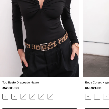
Top Busto Drapeado Negro
Body Corset Neg
$52.80 USD
$40.92 USD
0
1
2
3
4
5
0
1
2