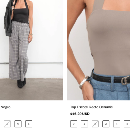
 Negro
Top Escote Recto Ceramic
$46.20 USD
3
4
5
0
1
2
3
4
5