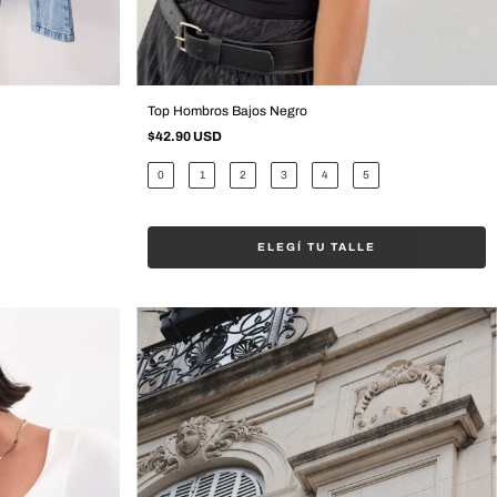
Top Hombros Bajos Negro
$42.90 USD
0
1
2
3
4
5
ELEGÍ TU TALLE