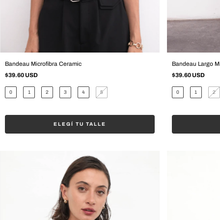
Bandeau Microfibra Ceramic
Bandeau Largo Mi
$39.60 USD
$39.60 USD
0
1
2
3
4
5
0
1
2
ELEGÍ TU TALLE