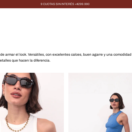
9 CUOTAS SIN INTERÉS +$299.990
 de armar el look. Versátiles, con excelentes calces, buen agarre y una comodid
etalles que hacen la diferencia.