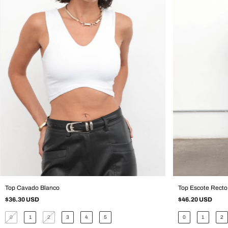
Top Cavado Blanco
Top Escote Recto
$36.30 USD
$46.20 USD
0
1
2
3
4
5
0
1
2