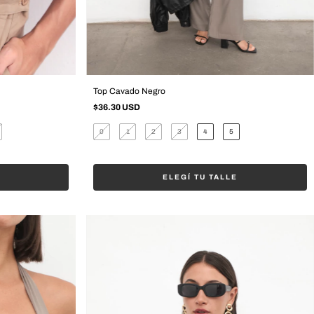
Top Cavado Negro
$36.30 USD
0
1
2
3
4
5
ELEGÍ TU TALLE