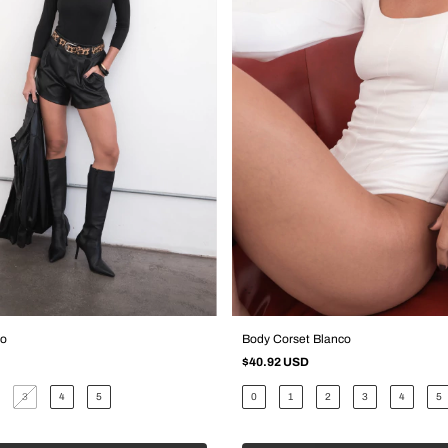
ro
Body Corset Blanco
$40.92 USD
3
4
5
0
1
2
3
4
5