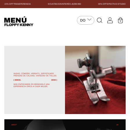
15% OFF TRANSFERENCIA
9 CUOTAS SIN INTERÉS +$299.990
30% OFF EFECTIVO STUDIO
MENÚ
0