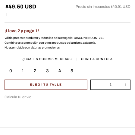
$49.50 USD
Precio sin impuestos
$40.91 USD
|
¡Lleva 2 y paga 1!
Válido para este producto y todos los de la categoría: DISCONTINUOS | 2x1.
Combina esta promoción con otros productos de la misma categoría.
No acumulable con algunas promociones
¿CUALES SON MIS MEDIDAS?
|
CHATEA CON LULA
0
1
2
3
4
5
ELEGÍ TU TALLE
Calcula tu envío