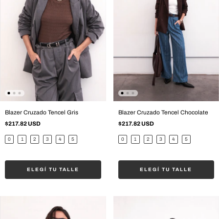
Blazer Cruzado Tencel Gris
Blazer Cruzado Tencel Chocolate
$217.82 USD
$217.82 USD
0
1
2
3
4
5
0
1
2
3
4
5
ELEGÍ TU TALLE
ELEGÍ TU TALLE