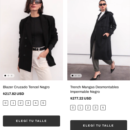
Blazer Cruzado Tencel Negro
Trench Mangas Desmontables
Impermable Negro
$217.82 USD
$277.22 USD
0
1
2
3
4
5
0
1
2
3
4
ELEGÍ TU TALLE
ELEGÍ TU TALLE