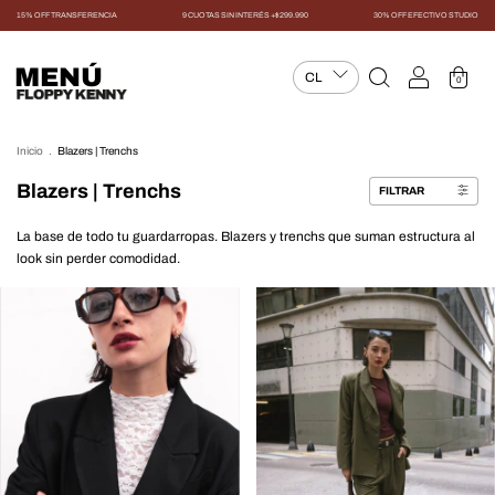
15% OFF TRANSFERENCIA
9 CUOTAS SIN INTERÉS +$299.990
30% OFF EFECTIVO STUDIO
MENÚ
0
Inicio
.
Blazers | Trenchs
Blazers | Trenchs
FILTRAR
La base de todo tu guardarropas. Blazers y trenchs que suman estructura al
look sin perder comodidad.