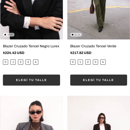
Blazer Cruzado Tencel Negro Lurex
Blazer Cruzado Tencel Verde
$224.42 USD
$217.82 USD
0
1
2
3
4
0
1
2
3
4
ELEGÍ TU TALLE
ELEGÍ TU TALLE