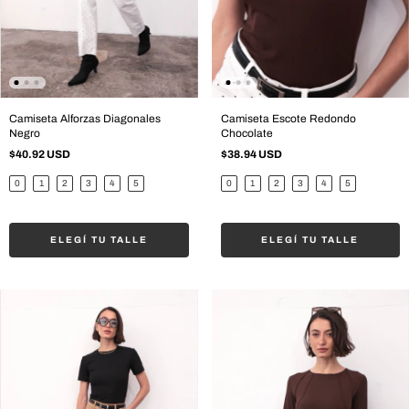
Camiseta Alforzas Diagonales
Camiseta Escote Redondo
Negro
Chocolate
$40.92 USD
$38.94 USD
0
1
2
3
4
5
0
1
2
3
4
5
ELEGÍ TU TALLE
ELEGÍ TU TALLE