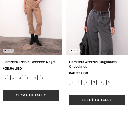
Camiseta Escote Redondo Negra
Camiseta Alforzas Diagonales
Chocolates
$38.94 USD
$40.92 USD
0
1
2
3
4
5
0
1
2
3
4
5
ELEGÍ TU TALLE
ELEGÍ TU TALLE