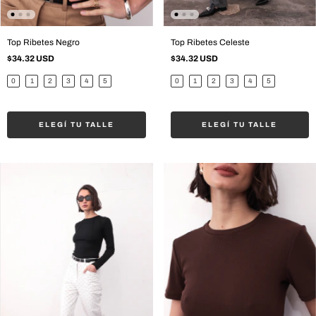
Top Ribetes Negro
Top Ribetes Celeste
$34.32 USD
$34.32 USD
0
1
2
3
4
5
0
1
2
3
4
5
ELEGÍ TU TALLE
ELEGÍ TU TALLE