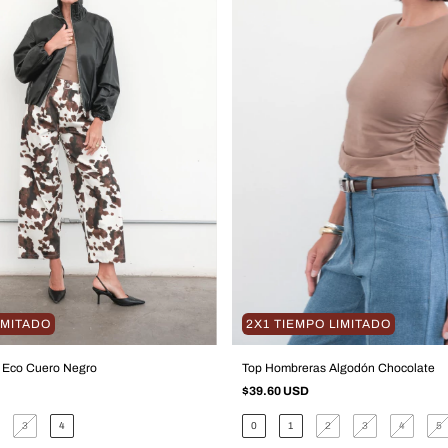
IMITADO
2X1 TIEMPO LIMITADO
Eco Cuero Negro
Top Hombreras Algodón Chocolate
$39.60 USD
3
4
0
1
2
3
4
5