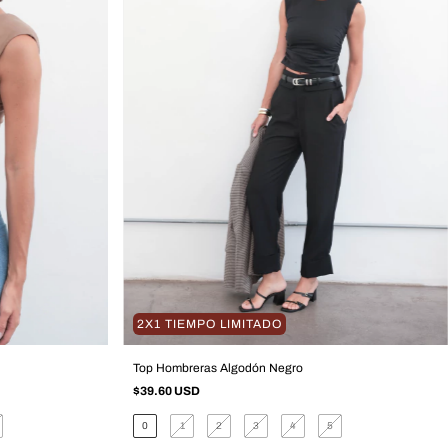
2X1 TIEMPO LIMITADO
Top Hombreras Algodón Negro
$39.60 USD
0
1
2
3
4
5