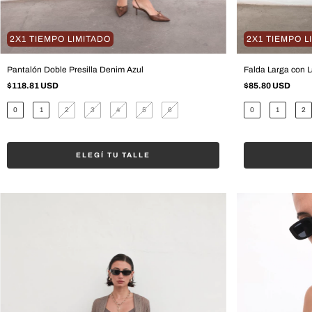
2X1 TIEMPO LIMITADO
2X1 TIEMPO L
Pantalón Doble Presilla Denim Azul
Falda Larga con 
$118.81 USD
$85.80 USD
0
1
2
3
4
5
6
0
1
2
ELEGÍ TU TALLE