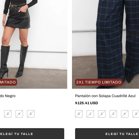
IMITADO
2X1 TIEMPO LIMITADO
ado Negro
Pantalón con Solapa Cuadrillé Azul
$125.41 USD
3
4
5
0
1
2
3
4
5
ELEGÍ TU TALLE
ELEGÍ TU TALLE