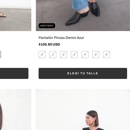
AGOTADO
Pantalón Pinzas Denim Azul
$105.60 USD
0
1
2
3
4
5
6
ELEGÍ TU TALLE