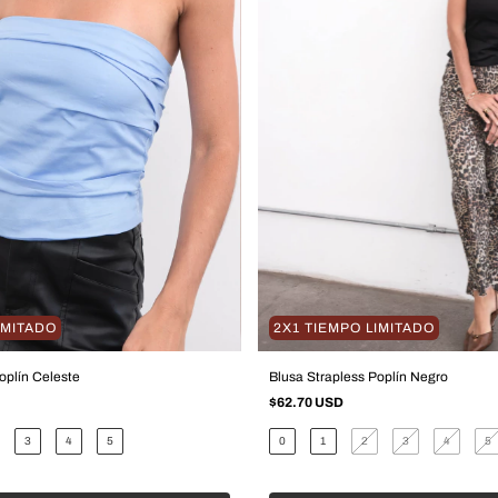
IMITADO
2X1 TIEMPO LIMITADO
oplín Celeste
Blusa Strapless Poplín Negro
$62.70 USD
3
4
5
0
1
2
3
4
5