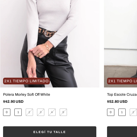
2X1 TIEMPO LIMITADO
2X1 TIEMPO L
Polera Morley Soft Off White
Top Escote Cruz
$42.90 USD
$52.80 USD
0
1
2
3
4
5
0
1
2
ELEGÍ TU TALLE