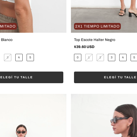
IMITADO
2X1 TIEMPO LIMITADO
r Blanco
Top Escote Halter Negro
$39.60 USD
3
4
5
0
1
2
3
4
5
ELEGÍ TU TALLE
ELEGÍ TU TALLE