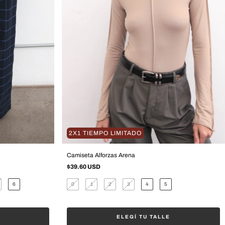
2X1 TIEMPO LIMITADO
Camiseta Alforzas Arena
$39.60 USD
6
0
1
2
3
4
5
ELEGÍ TU TALLE