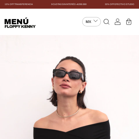
15% OFF TRANSFERENCIA
9 CUOTAS SIN INTERÉS +$299.990
30% OFF EFECTIVO STUDIO
MENÚ
0