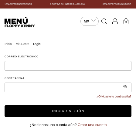
15% OFF TRANSFERENCIA
9 CUOTAS SIN INTERÉS +$299.990
30% OFF EFECTIVO STUDIO
MENÚ
0
Inicio
.
Mi Cuenta
.
Login
CORREO ELECTRÓNICO
CONTRASEÑA
¿Olvidaste tu contraseña?
INICIAR SESIÓN
¿No tienes una cuenta aún?
Crear una cuenta