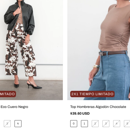
IMITADO
2X1 TIEMPO LIMITADO
Eco Cuero Negro
Top Hombreras Algodón Chocolate
$39.60 USD
3
4
0
1
2
3
4
5