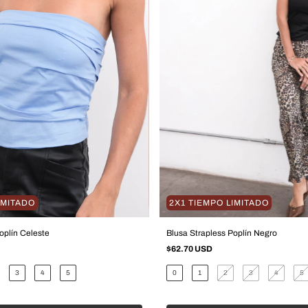
IMITADO
2X1 TIEMPO LIMITADO
oplín Celeste
Blusa Strapless Poplín Negro
$62.70 USD
3
4
5
0
1
2
3
4
5