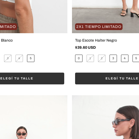
IMITADO
2X1 TIEMPO LIMITADO
r Blanco
Top Escote Halter Negro
$39.60 USD
3
4
5
0
1
2
3
4
5
ELEGÍ TU TALLE
ELEGÍ TU TALLE