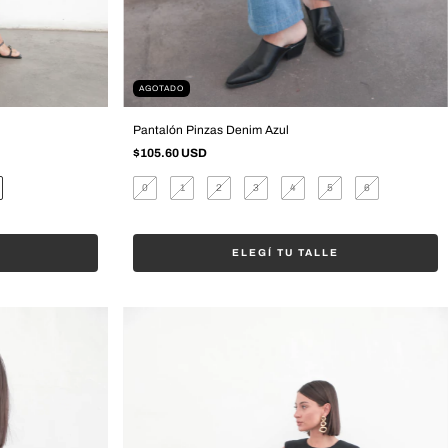
AGOTADO
Pantalón Pinzas Denim Azul
$105.60 USD
0
1
2
3
4
5
6
ELEGÍ TU TALLE