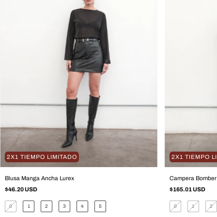
2X1 TIEMPO LIMITADO
2X1 TIEMPO L
Blusa Manga Ancha Lurex
Campera Bomber 
$46.20 USD
$165.01 USD
0
1
2
3
4
5
0
1
2