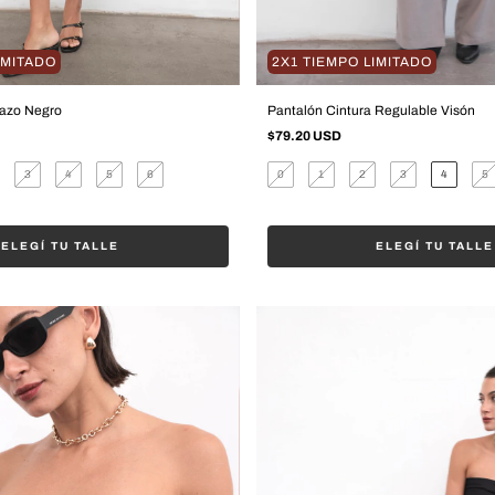
IMITADO
2X1 TIEMPO LIMITADO
Lazo Negro
Pantalón Cintura Regulable Visón
$79.20 USD
3
4
5
6
0
1
2
3
4
5
ELEGÍ TU TALLE
ELEGÍ TU TALLE