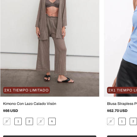
2X1 TIEMPO LIMITADO
2X1 TIEMPO L
Kimono Con Lazo Calado Visón
Blusa Strapless P
$66 USD
$62.70 USD
0
1
2
3
4
0
1
2