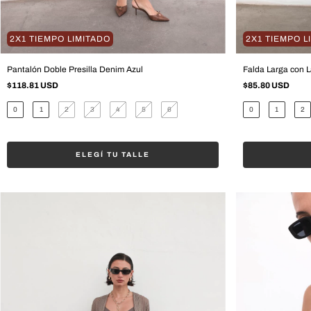
2X1 TIEMPO LIMITADO
2X1 TIEMPO L
Pantalón Doble Presilla Denim Azul
Falda Larga con 
$118.81 USD
$85.80 USD
0
1
2
3
4
5
6
0
1
2
ELEGÍ TU TALLE