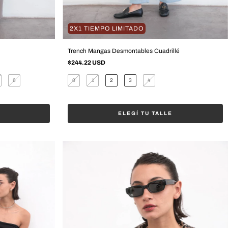
2X1 TIEMPO LIMITADO
Trench Mangas Desmontables Cuadrillé
$244.22 USD
6
0
1
2
3
4
ELEGÍ TU TALLE