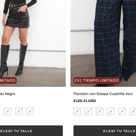
IMITADO
2X1 TIEMPO LIMITADO
ado Negro
Pantalón con Solapa Cuadrillé Azul
$125.41 USD
3
4
5
0
1
2
3
4
5
ELEGÍ TU TALLE
ELEGÍ TU TALLE