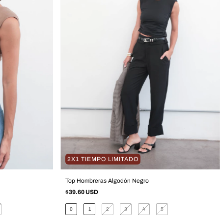
2X1 TIEMPO LIMITADO
Top Hombreras Algodón Negro
$39.60 USD
0
1
2
3
4
5