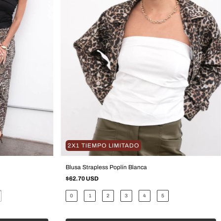
2X1 TIEMPO LIMITADO
Blusa Strapless Poplín Blanca
$62.70 USD
0
1
2
3
4
5