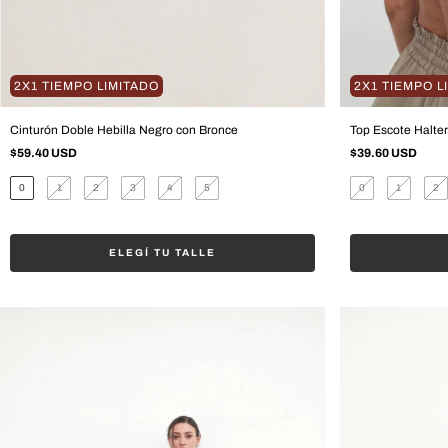
2X1 TIEMPO LIMITADO
2X1 TIEMPO L
Cinturón Doble Hebilla Negro con Bronce
Top Escote Halte
$59.40 USD
$39.60 USD
0
1
2
3
4
5
0
1
2
ELEGÍ TU TALLE