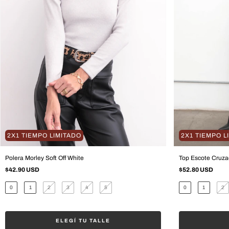
2X1 TIEMPO LIMITADO
2X1 TIEMPO L
Polera Morley Soft Off White
Top Escote Cruz
$42.90 USD
$52.80 USD
0
1
2
3
4
5
0
1
2
ELEGÍ TU TALLE