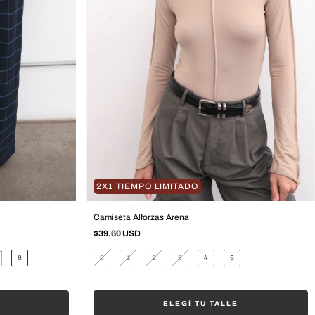
2X1 TIEMPO LIMITADO
Camiseta Alforzas Arena
$39.60 USD
6
0
1
2
3
4
5
ELEGÍ TU TALLE