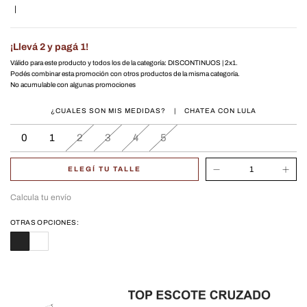
|
¡Llevá 2 y pagá 1!
Válido para este producto y todos los de la categoría: DISCONTINUOS | 2x1.
Podés combinar esta promoción con otros productos de la misma categoría.
No acumulable con algunas promociones
¿CUALES SON MIS MEDIDAS?
|
CHATEA CON LULA
0
1
2
3
4
5
ELEGÍ TU TALLE
Calcula tu envío
OTRAS OPCIONES: