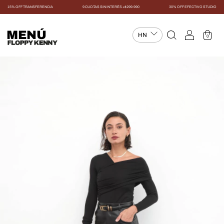
15% OFF TRANSFERENCIA
9 CUOTAS SIN INTERÉS +$299.990
30% OFF EFECTIVO STUDIO
MENÚ
0