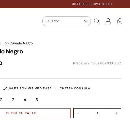
30% OFF EFECTIVO STUDIO
0
|
Top Cavado Negro
do Negro
D
Precio sin impuestos
$30 USD
¿CUALES SON MIS MEDIDAS?
|
CHATEA CON LULA
2
3
4
5
ELEGÍ TU TALLE