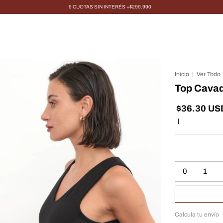
9 CUOTAS SIN INTERÉS +$299.990
Inicio
|
Ver Todo
Top Cava
$36.30 US
|
0
1
Calcula tu envío