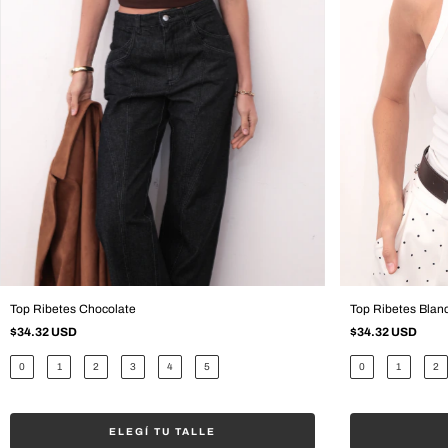
Top Ribetes Chocolate
Top Ribetes Blan
$34.32 USD
$34.32 USD
0
1
2
3
4
5
0
1
2
ELEGÍ TU TALLE