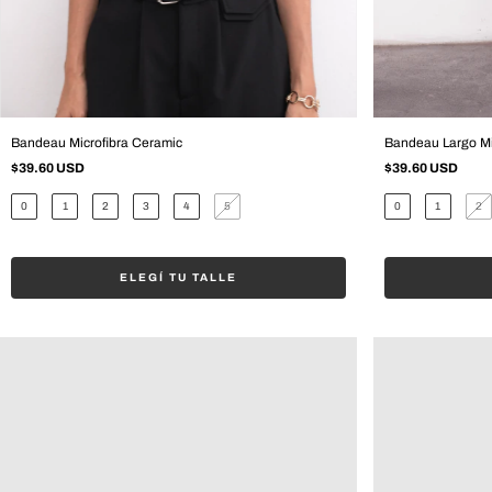
Bandeau Microfibra Ceramic
Bandeau Largo Mi
$39.60 USD
$39.60 USD
0
1
2
3
4
5
0
1
2
ELEGÍ TU TALLE