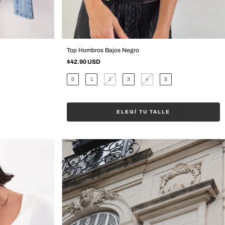
Top Hombros Bajos Negro
$42.90 USD
0
1
2
3
4
5
ELEGÍ TU TALLE