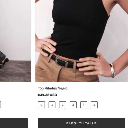
Top Ribetes Negro
$34.32 USD
0
1
2
3
4
5
ELEGÍ TU TALLE