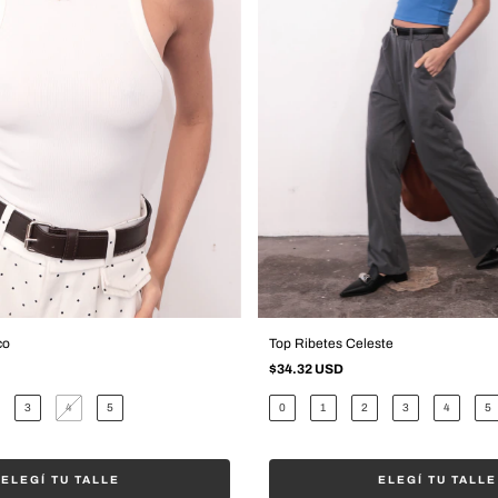
co
Top Ribetes Celeste
$34.32 USD
3
4
5
0
1
2
3
4
5
ELEGÍ TU TALLE
ELEGÍ TU TALLE