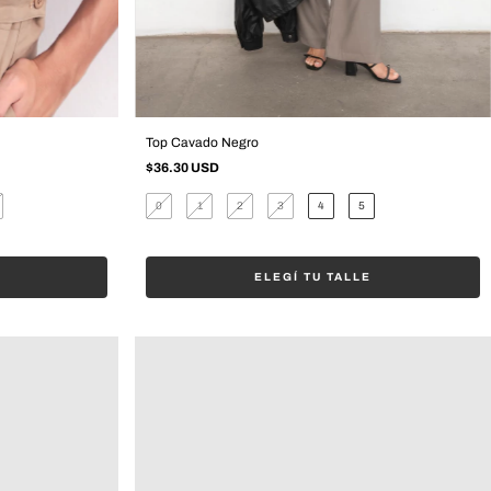
Top Cavado Negro
$36.30 USD
0
1
2
3
4
5
ELEGÍ TU TALLE