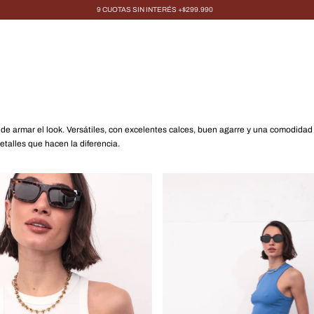
9 CUOTAS SIN INTERÉS +$299.990
 de armar el look. Versátiles, con excelentes calces, buen agarre y una comodid
etalles que hacen la diferencia.