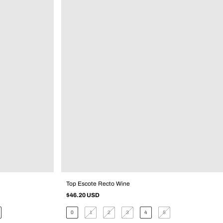
Top Escote Recto Wine
$46.20 USD
0
1
2
3
4
5