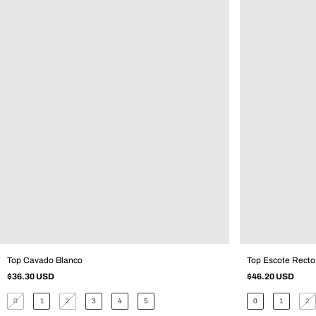
Top Cavado Blanco
Top Escote Recto
$36.30 USD
$46.20 USD
0
1
2
3
4
5
0
1
2