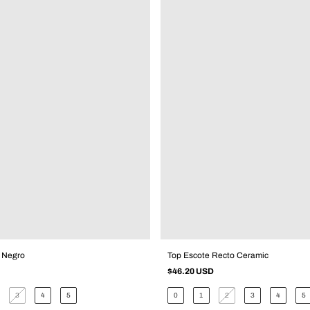
 Negro
Top Escote Recto Ceramic
$46.20 USD
3
4
5
0
1
2
3
4
5