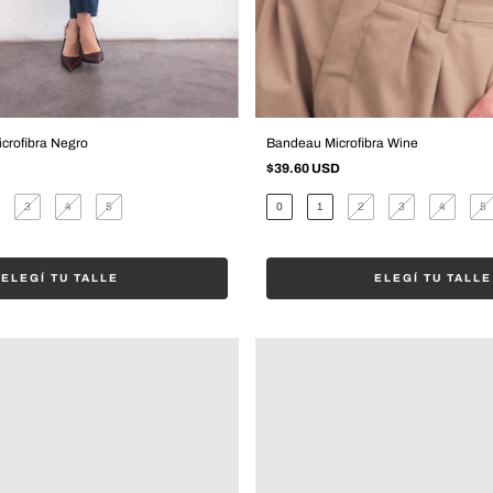
crofibra Negro
Bandeau Microfibra Wine
$39.60 USD
3
4
5
0
1
2
3
4
5
ELEGÍ TU TALLE
ELEGÍ TU TALLE