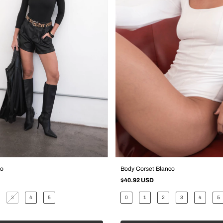
ro
Body Corset Blanco
$40.92 USD
3
4
5
0
1
2
3
4
5