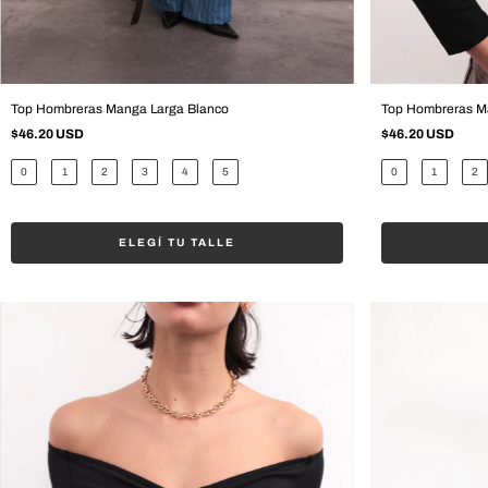
Top Hombreras Manga Larga Blanco
Top Hombreras M
$46.20 USD
$46.20 USD
0
1
2
3
4
5
0
1
2
ELEGÍ TU TALLE