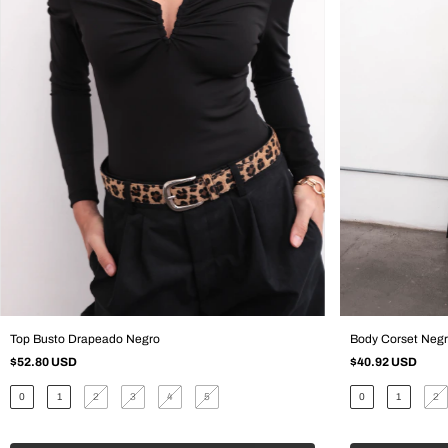
Top Busto Drapeado Negro
Body Corset Neg
$52.80 USD
$40.92 USD
0
1
2
3
4
5
0
1
2