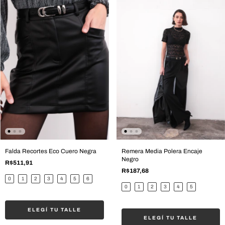
Falda Recortes Eco Cuero Negra
Remera Media Polera Encaje
Negro
R$511,91
R$187,68
0
1
2
3
4
5
6
0
1
2
3
4
5
ELEGÍ TU TALLE
ELEGÍ TU TALLE