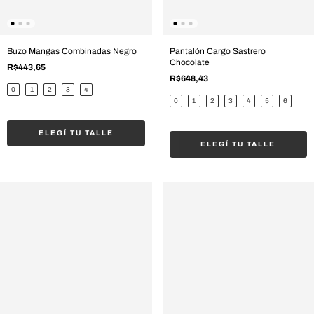
Buzo Mangas Combinadas Negro
Pantalón Cargo Sastrero
Chocolate
R$443,65
R$648,43
0
1
2
3
4
0
1
2
3
4
5
6
ELEGÍ TU TALLE
ELEGÍ TU TALLE