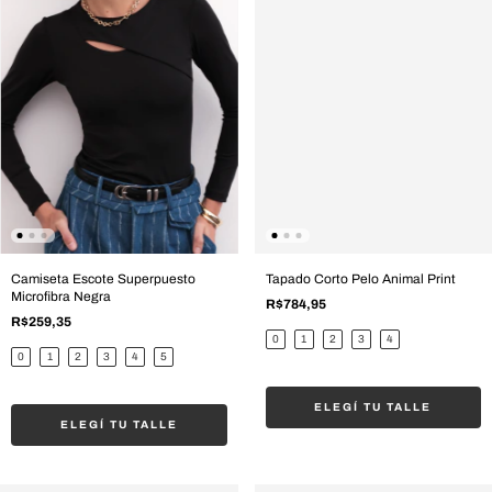
Camiseta Escote Superpuesto
Tapado Corto Pelo Animal Print
Microfibra Negra
R$784,95
R$259,35
0
1
2
3
4
0
1
2
3
4
5
ELEGÍ TU TALLE
ELEGÍ TU TALLE