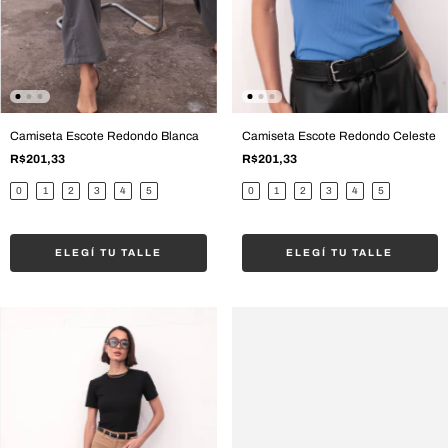
Camiseta Escote Redondo Blanca
Camiseta Escote Redondo Celeste
R$201,33
R$201,33
0
1
2
3
4
5
0
1
2
3
4
5
ELEGÍ TU TALLE
ELEGÍ TU TALLE