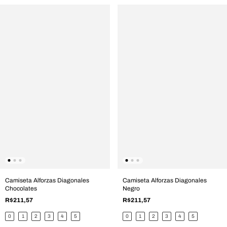
Camiseta Alforzas Diagonales
Camiseta Alforzas Diagonales
Chocolates
Negro
R$211,57
R$211,57
0
1
2
3
4
5
0
1
2
3
4
5