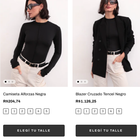
Camiseta Alforzas Negra
Blazer Cruzado Tencel Negro
R$204,74
R$1.126,25
0
1
2
3
4
5
0
1
2
3
4
5
ELEGÍ TU TALLE
ELEGÍ TU TALLE