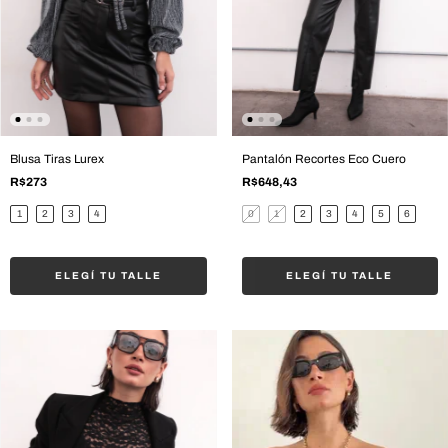
Blusa Tiras Lurex
Pantalón Recortes Eco Cuero
R$273
R$648,43
1
2
3
4
0
1
2
3
4
5
6
ELEGÍ TU TALLE
ELEGÍ TU TALLE