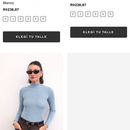
Blanco
R$238,87
R$238,87
0
1
2
3
4
5
0
1
2
3
4
5
ELEGÍ TU TALLE
ELEGÍ TU TALLE