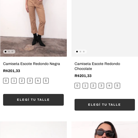
Camiseta Escote Redondo Negra
Camiseta Escote Redondo
Chocolate
R$201,33
R$201,33
0
1
2
3
4
5
0
1
2
3
4
5
ELEGÍ TU TALLE
ELEGÍ TU TALLE