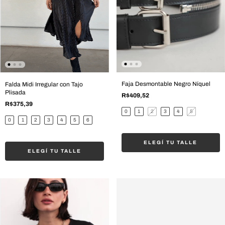
Faja Desmontable Negro Níquel
Falda Midi Irregular con Tajo
Plisada
R$409,52
R$375,39
0
1
2
3
4
5
0
1
2
3
4
5
6
ELEGÍ TU TALLE
ELEGÍ TU TALLE