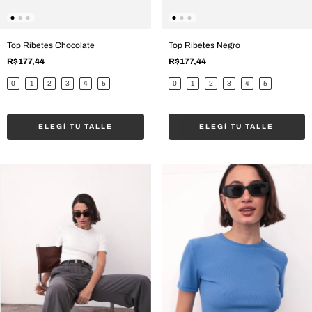
Top Ribetes Chocolate
Top Ribetes Negro
R$177,44
R$177,44
0
1
2
3
4
5
0
1
2
3
4
5
ELEGÍ TU TALLE
ELEGÍ TU TALLE