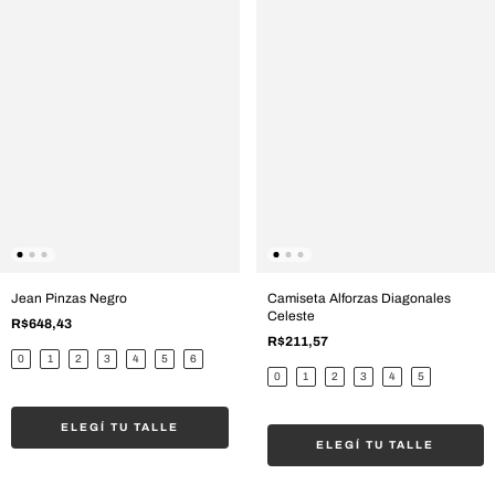
Jean Pinzas Negro
Camiseta Alforzas Diagonales
Celeste
R$648,43
R$211,57
0
1
2
3
4
5
6
0
1
2
3
4
5
ELEGÍ TU TALLE
ELEGÍ TU TALLE