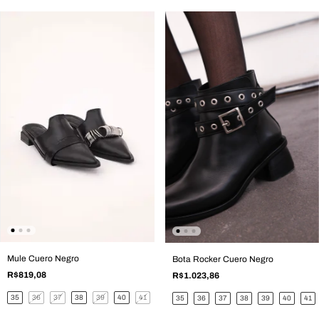
Mule Cuero Negro
Bota Rocker Cuero Negro
R$819,08
R$1.023,86
35
36
37
38
39
40
41
35
36
37
38
39
40
41