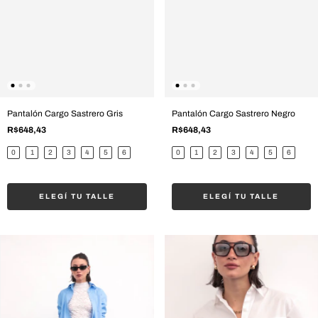
Pantalón Cargo Sastrero Gris
Pantalón Cargo Sastrero Negro
R$648,43
R$648,43
0
1
2
3
4
5
6
0
1
2
3
4
5
6
ELEGÍ TU TALLE
ELEGÍ TU TALLE