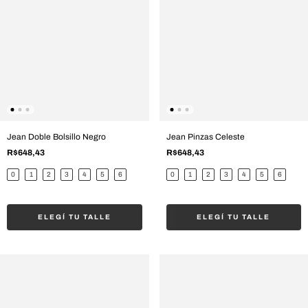
Jean Doble Bolsillo Negro
Jean Pinzas Celeste
R$648,43
R$648,43
0
1
2
3
4
5
6
0
1
2
3
4
5
6
ELEGÍ TU TALLE
ELEGÍ TU TALLE