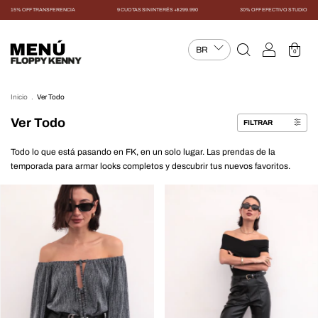
15% OFF TRANSFERENCIA
9 CUOTAS SIN INTERÉS +$299.990
30% OFF EFECTIVO STUDIO
MENÚ
0
Inicio
.
Ver Todo
Ver Todo
FILTRAR
Todo lo que está pasando en FK, en un solo lugar. Las prendas de la
temporada para armar looks completos y descubrir tus nuevos favoritos.