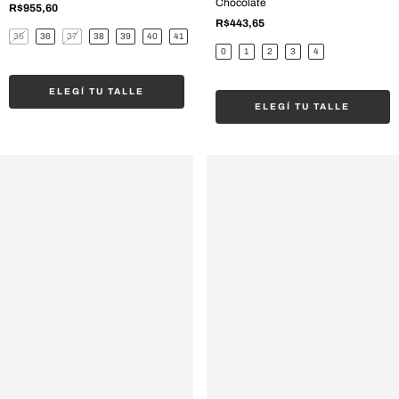
Chocolate
R$955,60
R$443,65
35
36
37
38
39
40
41
0
1
2
3
4
ELEGÍ TU TALLE
ELEGÍ TU TALLE