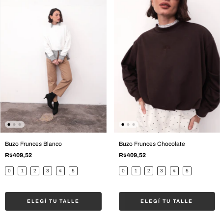
Buzo Frunces Blanco
Buzo Frunces Chocolate
R$409,52
R$409,52
0
1
2
3
4
5
0
1
2
3
4
5
ELEGÍ TU TALLE
ELEGÍ TU TALLE