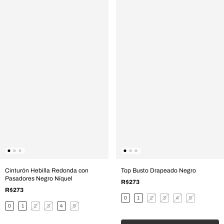
Cinturón Hebilla Redonda con
Top Busto Drapeado Negro
Pasadores Negro Níquel
R$273
R$273
0
1
2
3
4
5
0
1
2
3
4
5