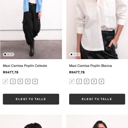
Maxi Camisa Poplín Celeste
Maxi Camisa Poplín Blanca
R$477,78
R$477,78
0
1
2
3
4
0
1
2
3
4
ELEGÍ TU TALLE
ELEGÍ TU TALLE