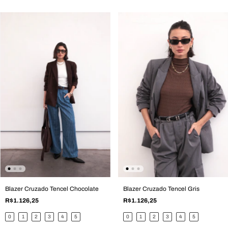
Blazer Cruzado Tencel Chocolate
Blazer Cruzado Tencel Gris
R$1.126,25
R$1.126,25
0
1
2
3
4
5
0
1
2
3
4
5