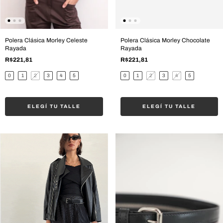
Polera Clásica Morley Celeste
Polera Clásica Morley Chocolate
Rayada
Rayada
R$221,81
R$221,81
0
1
2
3
4
5
0
1
2
3
4
5
ELEGÍ TU TALLE
ELEGÍ TU TALLE