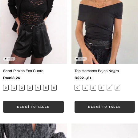
Short Pinzas Eco Cuero
Top Hombros Bajos Negro
R$498,26
R$221,81
0
1
2
3
4
5
6
0
1
2
3
4
5
ELEGÍ TU TALLE
ELEGÍ TU TALLE