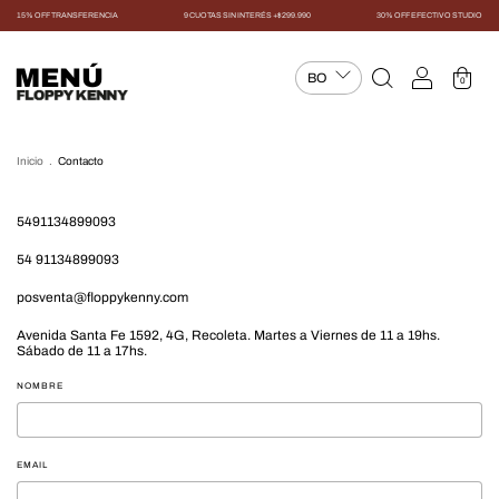
15% OFF TRANSFERENCIA
9 CUOTAS SIN INTERÉS +$299.990
30% OFF EFECTIVO STUDIO
MENÚ
0
Inicio
.
Contacto
5491134899093
54 91134899093
posventa@floppykenny.com
Avenida Santa Fe 1592, 4G, Recoleta. Martes a Viernes de 11 a 19hs.
Sábado de 11 a 17hs.
NOMBRE
EMAIL