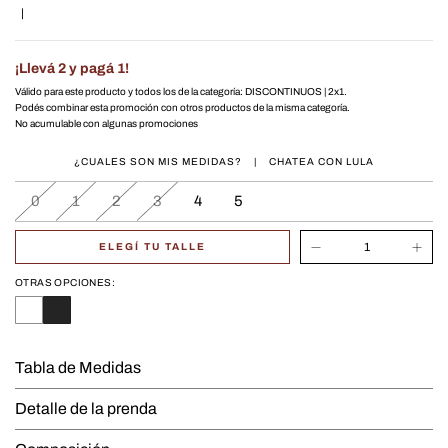
|
¡Llevá 2 y pagá 1!
Válido para este producto y todos los de la categoría: DISCONTINUOS | 2x1.
Podés combinar esta promoción con otros productos de la misma categoría.
No acumulable con algunas promociones
¿CUALES SON MIS MEDIDAS?
|
CHATEA CON LULA
0
1
2
3
4
5
ELEGÍ TU TALLE
OTRAS OPCIONES:
Tabla de Medidas
Detalle de la prenda